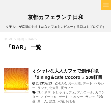
京都カフェランチ日和
女子大生が京都のおすすめなカフェをレビューする口コミブログです
HOME
>
時間
>
BAR
>
「BAR」 一覧
オシャレな大人カフェで創作和食
『dining＆cafe Cocoro 』209軒目
2013/09/13
-
BAR
,
お一人様
,
デート
,
ヘルシ
ー
,
ランチ
,
北大路
,
夜カフェ
OLうさぎ
,
おしゃれカフェ
,
アルコール
,
カウン
ター
,
スイーツ有
,
デート
,
ヘルシー
,
ランチ
,
和食
,
昼
,
男一人
,
禁煙
,
穴場
,
貸切有