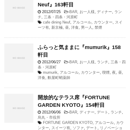
Neuf』163軒目
2012/07/25
-
BAR
,
お一人様
,
ディナー
,
ラン
チ
,
三条・四条・河原町
cafe dining Neuf
,
アルコール
,
カウンター
,
スイ
ーツ有
,
新京極
,
昼
,
洋食
,
男一人
,
禁煙
ふらっと気ままに『mumurik』158
軒目
2012/06/27
-
BAR
,
お一人様
,
ランチ
,
三条・四
条・河原町
mumurik
,
アルコール
,
カウンター
,
喫煙
,
夜
,
昼
,
洋食
,
麩屋町蛸薬師
開放的なテラス席『FORTUNE
GARDEN KYOTO』154軒目
2012/06/06
-
BAR
,
ディナー
,
デート
,
ランチ
,
烏丸・市役所
FORTUNE GARDEN KYOTO
,
アルコール
,
カウ
ンター
,
スイーツ有
,
ソファ
,
デート
,
リノベーショ