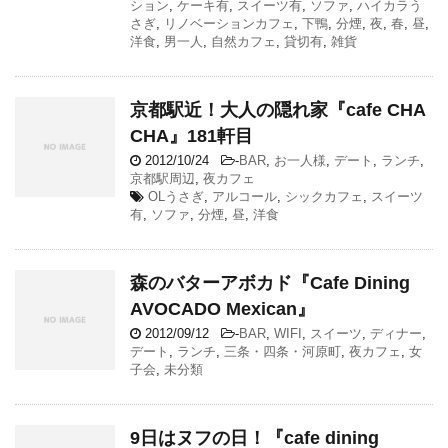
ション
,
ケーキ有
,
スイーツ有
,
ソファ
,
ハイカラう
さぎ
,
リノベーションカフェ
,
下鴨
,
分煙
,
夜
,
春
,
昼
,
洋食
,
男一人
,
自然カフェ
,
貸切有
,
雑貨
京都駅近！大人の隠れ家『cafe CHA
CHA』181軒目
2012/10/24
-
BAR
,
お一人様
,
デート
,
ランチ
,
京都駅周辺
,
夜カフェ
OLうさぎ
,
アルコール
,
シックカフェ
,
スイーツ
有
,
ソファ
,
分煙
,
昼
,
洋食
森のバターアボカド『Cafe Dining
AVOCADO Mexican』
2012/09/12
-
BAR
,
WIFI
,
スイーツ
,
ディナー
,
デート
,
ランチ
,
三条・四条・河原町
,
夜カフェ
,
女
子会
,
未分類
9日はヌフの日！『cafe dining