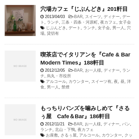
穴場カフェ『じぶんどき』201軒目
2013/04/03
-
BAR
,
スイーツ
,
ディナー
,
デー
ト
,
ランチ
,
三条・四条・河原町
,
夜カフェ
,
女子会
じぶんどき
,
デート
,
ランチ
,
女子会
,
男一人
,
穴
場
,
貸切有
喫茶店でイタリアンを『Cafe & Bar
Modern Times』188軒目
2012/12/05
-
BAR
,
お一人様
,
ディナー
,
ラン
チ
,
烏丸・市役所
アルコール
,
カウンター
,
スイーツ有
,
夜
,
昼
,
洋
食
,
男一人
,
禁煙
もっちりバンズを噛みしめて『さる
ぅ屋 Cafe＆Bar』186軒目
2012/11/21
-
BAR
,
お一人様
,
ディナー
,
パン
,
ランチ
,
北山・下鴨
,
夜カフェ
お座敷
,
さるぅ屋
,
アルコール
,
カウンター
,
クッ