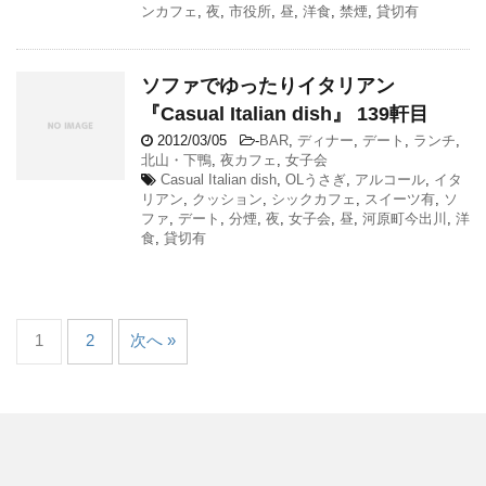
ンカフェ
,
夜
,
市役所
,
昼
,
洋食
,
禁煙
,
貸切有
ソファでゆったりイタリアン
『Casual Italian dish』 139軒目
2012/03/05
-
BAR
,
ディナー
,
デート
,
ランチ
,
北山・下鴨
,
夜カフェ
,
女子会
Casual Italian dish
,
OLうさぎ
,
アルコール
,
イタ
リアン
,
クッション
,
シックカフェ
,
スイーツ有
,
ソ
ファ
,
デート
,
分煙
,
夜
,
女子会
,
昼
,
河原町今出川
,
洋
食
,
貸切有
1
2
次へ »