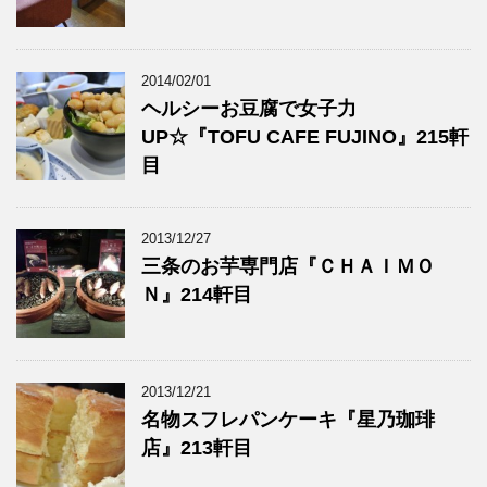
2014/02/01
ヘルシーお豆腐で女子力
UP☆『TOFU CAFE FUJINO』215軒
目
2013/12/27
三条のお芋専門店『ＣＨＡＩＭＯ
Ｎ』214軒目
2013/12/21
名物スフレパンケーキ『星乃珈琲
店』213軒目