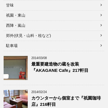
甘味
祇園・東山
西陣・嵐山
郊外(伏見・山科・桂など)
駐車場
2014/03/08
最重要建造物の蔵を改装
『AKAGANE Cafe』217軒目
2014/02/24
カウンターから個室まで『祇園珈琲
店』216軒目