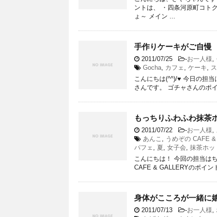
ントは、 ・四条河原町コトク
ょ～ メイン ...
手作りケーキがご自慢 『
2011/07/25
-
お一人様
,
Gocha
,
カフェ
,
ケーキ
,
ス
こんにちは(^^)/♥ 今日の
さんです。 ゴチャさんのポイ
もっちりふわふわ抹茶ホット
2011/07/22
-
お一人様
,
あんこ
,
うめぞの CAFE & 
パフェ
,
夏
,
女子会
,
抹茶ホッ
こんにちは！ 今回の担当はちーに
CAFE & GALLERYのポ
身体がこころが一緒に嬉
2011/07/13
-
お一人様
,