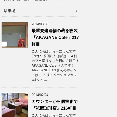
駐車場
2014/03/08
最重要建造物の蔵を改装
『AKAGANE Cafe』217
軒目
こんにちは、ちーにょんです
(^∀^)＊ 前回に引き続き、４軒
カフェ巡りをした日の２軒目！
AKAGANE Cafe さんです！
AKAGANE Cafeさんのポイン
トは、 ・リノベーションカフ
ェ(大正 ...
2014/02/24
カウンターから個室まで
『祇園珈琲店』216軒目
こんにちは、ちーにょんです