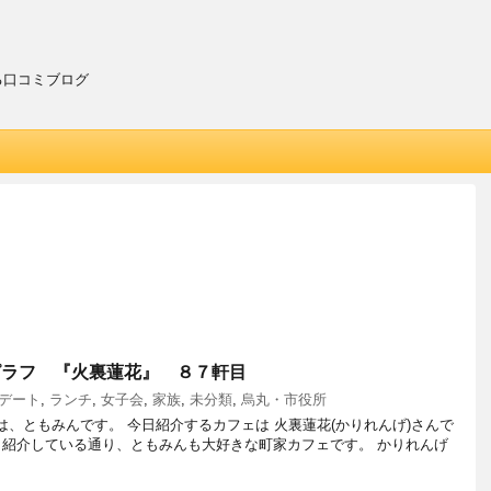
る口コミブログ
ピラフ 『火裏蓮花』 ８７軒目
デート
,
ランチ
,
女子会
,
家族
,
未分類
,
烏丸・市役所
担当は、ともみんです。 今日紹介するカフェは 火裏蓮花(かりれんげ)さんで
も紹介している通り、ともみんも大好きな町家カフェです。 かりれんげ