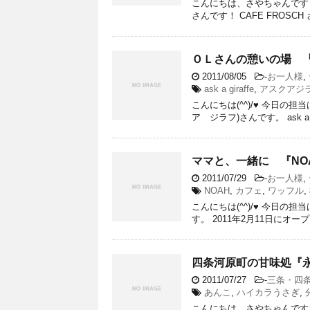
こんにちは、さやちゃんです（
さんです！ CAFE FROS
ＯＬさんの憩いの場 『ask
2011/08/05
-
お一人様
,
ask a giraffe
,
アスクアジ
こんにちは(^^)/♥ 今日の担当
ア ジラフ)さんです。 ask a 
ママと、一緒に 『NO
2011/07/29
-
お一人様
,
NOAH
,
カフェ
,
ワッフル
,
こんにちは(^^)/♥ 今日の
す。 2011年2月11日にオー
四条河原町の甘味処『永
2011/07/27
-
三条・四
あんこ
,
ハイカラうさぎ
,
こんにちは、さやちゃんです