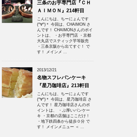
三条のお芋専門店『ＣＨ
ＡＩＭＯＮ』214軒目
こんにちは、ちーにょんです
(^∀^)＊ 今回は、CHAIMON さ
んです！ CHAIMONさんのポイ
ントは、 ・お芋専門店 ・京都
大丸店でスティック芋等販売
・三条京阪から出てすぐ！ で
す！ メインメ ...
2013/12/21
名物スフレパンケーキ
『星乃珈琲店』213軒目
こんにちは、ちーにょんです
(^∀^)＊ 今回は、星乃珈琲店 さ
んです！ 星乃珈琲店さんのポ
イントは、 ・ぶ厚いパンケー
キ ・京都の店舗はここだけ！
・地下鉄四条から徒歩０分 で
す！ メインメニュー ＜ ...