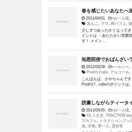
春を感じたいあなたへ送
2011/04/01
-
お一人様
,
あんこ
,
ママ
,
和パフェ
,
少しずつあったかくなってき
イントは ・あたたかい雰囲気
す！ メイン ...
知恩院傍でおばんざいランチ『
2011/03/28
-
ヘルシー
,
Pooh's?cafe
,
アルコール
,
こんばんは、さやちゃんです（・
Pooh's?...cafeのポイ
読書しながらティータイム『T
2011/03/25
-
お一人様
,
OLうさぎ
,
TRACTION boo
ズカフェ
,
トラクションブッ
昼
,
洋食
,
男一人
,
貸切有