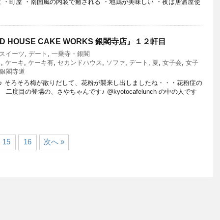
 ・町屋 ・南国風の内装で癒される ・地鶏が美味しい ・夜は居酒屋使
 HOUSE CAKE WORKS 銀閣寺店』１２軒目
スイーツ
,
デート
,
一乗寺・銀閣
ェ
,
ケーキ
,
ケーキ有
,
セカンドハウス
,
ソファ
,
デート
,
夏
,
女子会
,
女子
銀閣寺道
♪ そろそろ梅が散りだして、花粉が襲来し出しましたね・・・花粉症の
度目の登場の、さやちゃんです♪ @kyotocafelunch の中の人です
15
16
次へ »