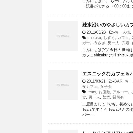
こんにちは～。 ちーにょんです(^
・読書ができる ・00：00まで
疎水沿いのやさしいカフェ
2011/03/23
-
お一人様
,
shizuku
,
しずく
,
カフェ
,
ガールうさぎ
,
男一人
,
穴場
,
こんにちは(^^)/ 今日の
カフェshizukuです! shi
エスニックなカフェ＆バー
2011/03/21
-
BAR
,
お一
夜カフェ
,
女子会
tears
,
お座敷
,
アルコール
食
,
男一人
,
禁煙
,
貸切有
二度目まして!!でも、初め
Tearsです＾＾ Tears
パー ...