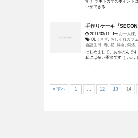
す！ ツキトカゲのポイントは
いができる ...
手作りケーキ『SECOND
2011/03/11
-
お一人様
,
OLうさぎ
,
おしゃれカフ
会誕生日
,
春
,
昼
,
洋食
,
禁煙
,
はじめまして、あやのんです
私には辛い季節です（；ω；） 二
...
« 前へ
1
…
12
13
14