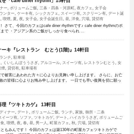
afe diner rhythm」15軒目
ナー
,
ボリュームご飯
,
三条・四条・河原町
,
夜カフェ
,
女子会
ウンター
,
ケーキ有
,
シックカフェ
,
スイーツ有
,
スクリーン有
,
デート誕
ム
,
喫煙
,
夏
,
夜
,
女子会
,
女子会誕生日
,
昼
,
洋食
,
穴場
,
貸切有
回のカフェはcafe diner rhythmです♪ cafe diner rhythmのポ
まで ・アジアン系のご飯がしっかり食べられ ...
ーキ『レストラン むとう(1階)』14軒目
ランチ
,
駐車場
ェ
,
くいしんぼううさぎ
,
アルコール
,
スイーツ有
,
レストランむとう
,
女
禁煙
,
貸切有
,
駐車場有
震で被害にあわれた方々に心よりお見舞い申し上げます。 さらに、お亡
族の皆様に心よりお悔み申し上げます。 一日でも早い復興を切に願っ
理『ツキトカゲ』 13軒目
ディナー
,
デート
,
ボリュームご飯
,
ランチ
,
家族
,
御所・二条
スイーツ有
,
ソファ
,
ツキトカゲ
,
デート
,
ハイカラうさぎ
,
ボリュームご
和食
,
喫煙
,
夜
,
春
,
昼
,
男一人
,
町屋カフェ
,
秋
,
穴場
,
貸切有
はともみんです！ 今回のカフェは築130年の町屋カフェツキトカゲで