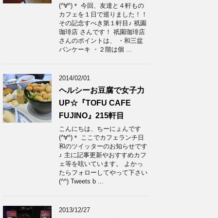
(^∀^)＊ 今回、友達と４軒もの
カフェを１日で巡りました！！
その記念すべき第１軒目♪ 祇園
珈琲店 さんです！ 祇園珈琲店
さんのポイントは、 ・和三盆
パンケーキ ・２階は個 ...
2014/02/01
ヘルシーお豆腐で女子力
UP☆『TOFU CAFE
FUJINO』215軒目
こんにちは、ちーにょんです
(^∀^)＊ ここでカフェランチ日
和のツイッターのお知らせです
♪ 主に記事更新やおすすめカフ
ェ等を呟いています。 よかっ
たらフォローしてやって下さい
(^^) Tweets b ...
2013/12/27