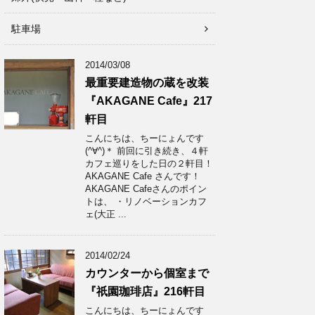
駐車場
2014/03/08
最重要建造物の蔵を改装
『AKAGANE Cafe』217
軒目
こんにちは、ちーにょんです
(^∀^)＊ 前回に引き続き、４軒
カフェ巡りをした日の２軒目！
AKAGANE Cafe さんです！
AKAGANE Cafeさんのポイン
トは、 ・リノベーションカフ
ェ(大正 ...
2014/02/24
カウンターから個室まで
『祇園珈琲店』216軒目
こんにちは、ちーにょんです