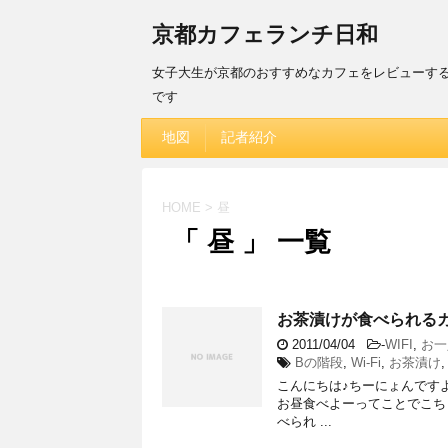
京都カフェランチ日和
女子大生が京都のおすすめなカフェをレビューす
です
地図
記者紹介
HOME
>
昼
「 昼 」 一覧
お茶漬けが食べられるカ
2011/04/04
-
WIFI
,
お一
Bの階段
,
Wi-Fi
,
お茶漬け
こんにちは♪ちーにょんですよ
お昼食べよーってことでこち
べられ ...