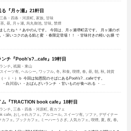
る『月ヶ瀬』21軒目
三条・四条・河原町
,
家族
,
甘味
抹茶
,
昼
,
月ヶ瀬
,
烏丸御池
,
甘味
,
禁煙
ましたね＾＾あやのんです。 今回は、月ヶ瀬堺町店です。 月ヶ瀬のポ
 ・深いコクのある餡と蜜 ・春限定登場！！ ・甘味付きの軽いお膳 で
Pooh's?...cafe』19軒目
ランチ
,
祇園・東山
スイーツ有
,
ヘルシー
,
ワッフル
,
冬
,
和食
,
喫煙
,
春
,
昼
,
朝
,
秋
,
雑貨
ⅰ・）ｂ 今回は知恩院のそばにあるPooh's?...cafeです。
ントは、 ・白川沿い ・おばんざいランチ ・甘いものが食べれる ・ ...
RACTION book cafe』18軒目
ランチ
,
三条・四条・河原町
,
夜カフェ
k cafe
,
おしゃれカフェ
,
アルコール
,
スイーツ有
,
ソファ
,
デザイナー
クカフェ
,
ブックカフェ
,
ミーハーうさぎ
,
人気カフェ
,
喫煙
,
夏
,
夜
,
春
,