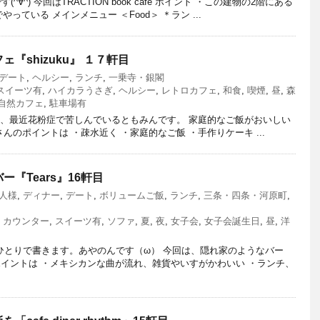
∀^) 今回はTRACTION book cafe ポイント ・この建物の2階にある
やっている メインメニュー ＜Food＞ ＊ラン ...
『shizuku』 １７軒目
デート
,
ヘルシー
,
ランチ
,
一乗寺・銀閣
スイーツ有
,
ハイカラうさぎ
,
ヘルシー
,
レトロカフェ
,
和食
,
喫煙
,
昼
,
森
自然カフェ
,
駐車場有
担当は、最近花粉症で苦しんでいるともみんです。 家庭的なご飯がおいしい
zukuさんのポイントは ・疎水近く ・家庭的なご飯 ・手作りケーキ ...
『Tears』16軒目
人様
,
ディナー
,
デート
,
ボリュームご飯
,
ランチ
,
三条・四条・河原町
,
,
カウンター
,
スイーツ有
,
ソファ
,
夏
,
夜
,
女子会
,
女子会誕生日
,
昼
,
洋
てひとりで書きます。あやのんです（ω） 今回は、隠れ家のようなバー
さんのポイントは ・メキシカンな曲が流れ、雑貨やいすがかわいい ・ランチ、