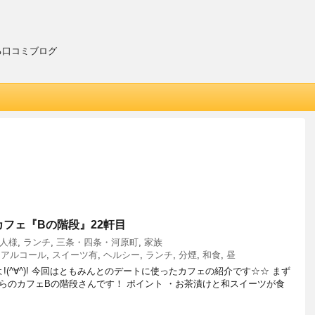
る口コミブログ
フェ『Bの階段』22軒目
人様
,
ランチ
,
三条・四条・河原町
,
家族
,
アルコール
,
スイーツ有
,
ヘルシー
,
ランチ
,
分煙
,
和食
,
昼
!(^∀^)! 今回はともみんとのデートに使ったカフェの紹介です☆☆ まず
らのカフェBの階段さんです！ ポイント ・お茶漬けと和スイーツが食