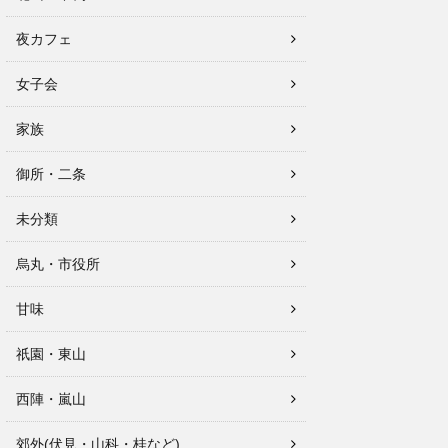
夜カフェ
女子会
家族
御所・二条
未分類
烏丸・市役所
甘味
祇園・東山
西陣・嵐山
郊外(伏見・山科・桂など)