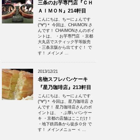
三条のお芋専門店『ＣＨ
ＡＩＭＯＮ』214軒目
こんにちは、ちーにょんです
(^∀^)＊ 今回は、CHAIMON さ
んです！ CHAIMONさんのポイ
ントは、 ・お芋専門店 ・京都
大丸店でスティック芋等販売
・三条京阪から出てすぐ！ で
す！ メインメ ...
2013/12/21
名物スフレパンケーキ
『星乃珈琲店』213軒目
こんにちは、ちーにょんです
(^∀^)＊ 今回は、星乃珈琲店 さ
んです！ 星乃珈琲店さんのポ
イントは、 ・ぶ厚いパンケー
キ ・京都の店舗はここだけ！
・地下鉄四条から徒歩０分 で
す！ メインメニュー ＜ ...