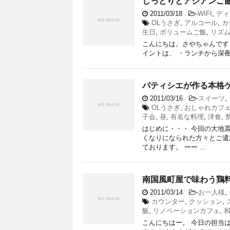
しっとりとアジアンご飯を「c
2011/03/18
-
WIFI
,
ディ
OLうさぎ
,
アルコール
,
カ
生日
,
ボリュームご飯
,
リズ
こんにちは。さやちゃんです！ さて、今
イントは、 ・ランチから深夜
パティシエが作る本格ケ
2011/03/16
-
スイーツ
,
OLうさぎ
,
おしゃれカフ
子会
,
昼
,
有名な料理
,
洋食
,
はじめに・・・ 今回の大地
くなりになられた方々とご遺
ております。 ーー ...
南国風町屋で味わう鶏料
2011/03/14
-
お一人様
,
カウンター
,
クッション
,
飯
,
リノベーションカフェ
,
こんにちはー。 今日の担当