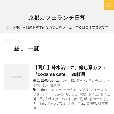
京都カフェランチ日和
女子大生が京都のおすすめなカフェをレビューする口コミブログです
HOME
>
昼
「 昼 」 一覧
【閉店】疎水沿いの、癒し系カフェ
『codama cafe』 36軒目
2011/05/06
-
お一人様
,
デート
,
ランチ
,
北山・
下鴨
,
家族
,
駐車場
codama
,
カフェ
,
ケーキ有
,
ジブリ
,
スイーツ有
,
ソファ
,
デート
,
京都
,
冬
,
北山
,
喫煙
,
女子会
,
女子会
誕生日
,
女性向けイベント
,
春
,
昼
,
朝
,
森ガールうさ
ぎ
,
洋食
,
男一人
,
穴場
,
自然カフェ
,
貸切有
,
駐車場
有