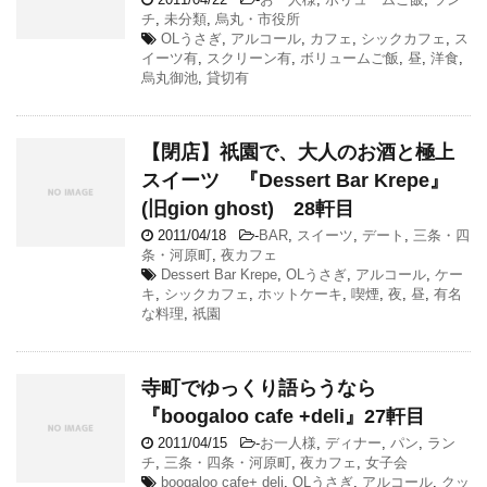
チ
,
未分類
,
烏丸・市役所
OLうさぎ
,
アルコール
,
カフェ
,
シックカフェ
,
ス
イーツ有
,
スクリーン有
,
ボリュームご飯
,
昼
,
洋食
,
烏丸御池
,
貸切有
【閉店】祇園で、大人のお酒と極上
スイーツ 『Dessert Bar Krepe』
(旧gion ghost) 28軒目
2011/04/18
-
BAR
,
スイーツ
,
デート
,
三条・四
条・河原町
,
夜カフェ
Dessert Bar Krepe
,
OLうさぎ
,
アルコール
,
ケー
キ
,
シックカフェ
,
ホットケーキ
,
喫煙
,
夜
,
昼
,
有名
な料理
,
祇園
寺町でゆっくり語らうなら
『boogaloo cafe +deli』27軒目
2011/04/15
-
お一人様
,
ディナー
,
パン
,
ラン
チ
,
三条・四条・河原町
,
夜カフェ
,
女子会
boogaloo cafe+ deli
,
OLうさぎ
,
アルコール
,
クッ