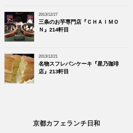
2013/12/27
三条のお芋専門店『ＣＨＡＩＭＯ
Ｎ』214軒目
2013/12/21
名物スフレパンケーキ『星乃珈琲
店』213軒目
京都カフェランチ日和