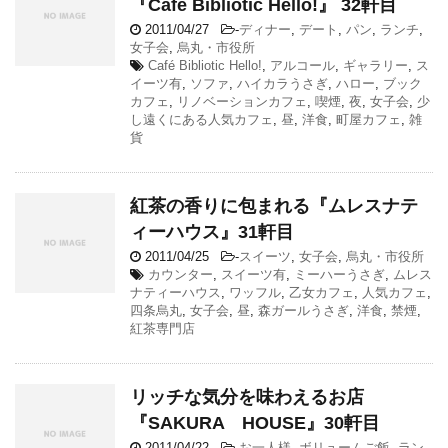
『Café Bibliotic Hello!』 32軒目
2011/04/27
-
ディナー
,
デート
,
パン
,
ランチ
,
女子会
,
烏丸・市役所
Café Bibliotic Hello!
,
アルコール
,
ギャラリー
,
ス
イーツ有
,
ソファ
,
ハイカラうさぎ
,
ハロー
,
ブック
カフェ
,
リノベーションカフェ
,
喫煙
,
夜
,
女子会
,
少
し遠くにある人気カフェ
,
昼
,
洋食
,
町屋カフェ
,
雑
貨
紅茶の香りに包まれる『ムレスナテ
ィーハウス』31軒目
2011/04/25
-
スイーツ
,
女子会
,
烏丸・市役所
カウンター
,
スイーツ有
,
ミーハーうさぎ
,
ムレス
ナティーハウス
,
ワッフル
,
乙女カフェ
,
人気カフェ
,
四条烏丸
,
女子会
,
昼
,
森ガールうさぎ
,
洋食
,
禁煙
,
紅茶専門店
リッチな気分を味わえるお店
『SAKURA HOUSE』30軒目
2011/04/22
-
お一人様
,
ボリュームご飯
,
ラン