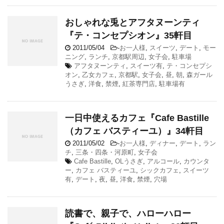
おしゃれな兎とアフタヌーンティ
『テ・コンセプシオン』35軒目
2011/05/04
-
お一人様
,
スイーツ
,
デート
,
モー
ニング
,
ランチ
,
京都駅周辺
,
女子会
,
駐車場
アフタヌーンティ
,
スイーツ有
,
テ・コンセプシ
オン
,
乙女カフェ
,
京都駅
,
女子会
,
昼
,
朝
,
森ガール
うさぎ
,
洋食
,
禁煙
,
紅茶専門店
,
駐車場有
一日中使えるカフェ『Cafe Bastille
（カフェ バスティーユ）』34軒目
2011/05/02
-
お一人様
,
ディナー
,
デート
,
ラン
チ
,
三条・四条・河原町
,
女子会
Cafe Bastille
,
OLうさぎ
,
アルコール
,
カウンタ
ー
,
カフェ バスティーユ
,
シックカフェ
,
スイーツ
有
,
デート
,
夜
,
昼
,
洋食
,
禁煙
,
穴場
読書で、親子で、ハローハロー