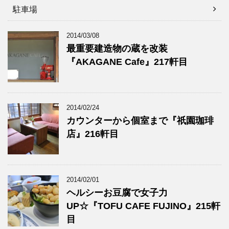
駐車場
2014/03/08
最重要建造物の蔵を改装
『AKAGANE Cafe』217軒目
2014/02/24
カウンターから個室まで『祇園珈琲
店』216軒目
2014/02/01
ヘルシーお豆腐で女子力
UP☆『TOFU CAFE FUJINO』215軒
目