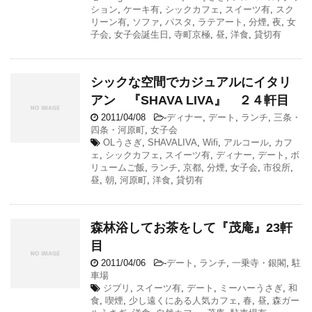
ション
,
ケーキ有
,
シックカフェ
,
スイーツ有
,
スク
リーン有
,
ソファ
,
パスタ
,
ラテアート
,
分煙
,
夜
,
女
子会
,
女子会誕生日
,
寺町京極
,
昼
,
洋食
,
貸切有
シックな空間でカジュアルにイタリ
アン 『SHAVA LIVA』 ２４軒目
2011/04/08
-
ディナー
,
デート
,
ランチ
,
三条・
四条・河原町
,
女子会
OLうさぎ
,
SHAVALIVA
,
Wifi
,
アルコール
,
カフ
ェ
,
シックカフェ
,
スイーツ有
,
ディナー
,
デート
,
ボ
リュームご飯
,
ランチ
,
京都
,
分煙
,
女子会
,
市役所
,
昼
,
朝
,
河原町
,
洋食
,
貸切有
森林浴してお茶をして『茂庵』23軒
目
2011/04/06
-
デート
,
ランチ
,
一乗寺・銀閣
,
駐
車場
ジブリ
,
スイーツ有
,
デート
,
ミーハーうさぎ
,
和
食
,
喫煙
,
少し遠くにある人気カフェ
,
春
,
昼
,
森ガー