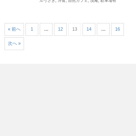
ルうさぎ
,
洋食
,
自然カフェ
,
茂庵
,
駐車場有
« 前へ
1
…
12
13
14
…
16
次へ »