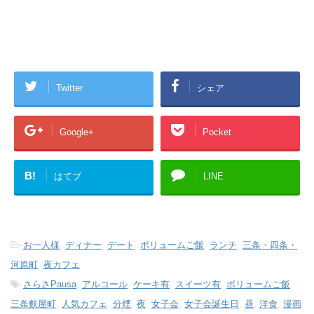
Twitter
シェア
Google+
Pocket
B!
はてブ
LINE
-
お一人様
,
ディナー
,
デート
,
ボリュームご飯
,
ランチ
,
三条・四条・
河原町
,
夜カフェ
-
さらさPausa
,
アルコール
,
ケーキ有
,
スイーツ有
,
ボリュームご飯
,
三条麩屋町
,
人気カフェ
,
分煙
,
夜
,
女子会
,
女子会誕生日
,
昼
,
洋食
,
漫画