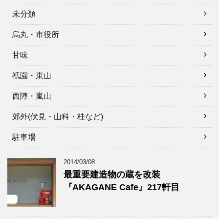
未分類
烏丸・市役所
甘味
祇園・東山
西陣・嵐山
郊外(伏見・山科・桂など)
駐車場
2014/03/08
最重要建造物の蔵を改装
『AKAGANE Cafe』217軒目