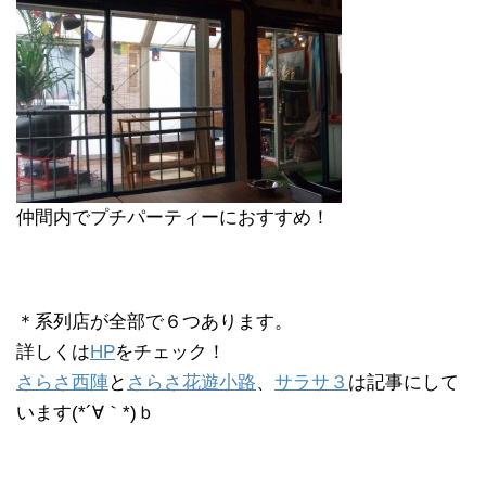
仲間内でプチパーティーにおすすめ！
＊系列店が全部で６つあります。
詳しくは
HP
をチェック！
さらさ西陣
と
さらさ花遊小路
、
サラサ３
は記事にして
います(*´∀｀*)ｂ