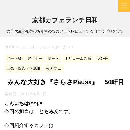
京都カフェランチ日和
女子大生が京都のおすすめなカフェをレビューする口コミブログです
HOME
>
シチュエーション
>
お一人様
>
お一人様
ディナー
デート
ボリュームご飯
ランチ
三条・四条・河原町
夜カフェ
みんな大好き『さらさPausa』 50軒目
投稿日：
2011年6月8日
こんにちは(^^)/♥
今回の担当は、
ともみん
です。
今回紹介するカフェは