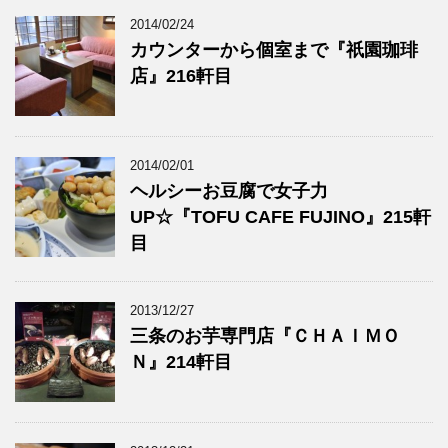
2014/02/24
カウンターから個室まで『祇園珈琲
店』216軒目
2014/02/01
ヘルシーお豆腐で女子力
UP☆『TOFU CAFE FUJINO』215軒
目
2013/12/27
三条のお芋専門店『ＣＨＡＩＭＯ
Ｎ』214軒目