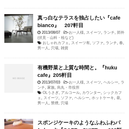
真っ白なテラスを独占したい『cafe
bianco』 207軒目
2013/08/07
-
お一人様
,
スイーツ
,
ランチ
,
郊外
(伏見・山科・桂など)
おしゃれカフェ
,
スイーツ有
,
ソファ
,
ランチ
,
春
,
男一人
,
穴場
,
雑貨
有機野菜と上質な時間と。『huku
cafe』205軒目
2013/07/03
-
お一人様
,
スイーツ
,
ヘルシー
,
ラ
ンチ
,
家族
,
烏丸・市役所
OLうさぎ
,
アルコール
,
カウンター
,
シックカフ
ェ
,
スイーツ
,
ソファ
,
ヘルシー
,
ホットケーキ
,
昼
,
男一人
,
禁煙
,
穴場
スポンジケーキのようなふわふわパ