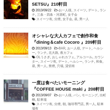
SETSU』210軒目
2013/09/22
-
お一人様
,
スイーツ
,
デート
,
ラン
チ
,
三条・四条・河原町
,
女子会
スイーツ有
,
分煙
,
女子会
,
昼
,
男一人
オシャレな大人カフェで創作和食
『dining＆cafe Cocoro 』209軒目
2013/09/13
-
BAR
,
お一人様
,
デート
,
ヘルシ
ー
,
ランチ
,
北大路
,
夜カフェ
OLうさぎ
,
おしゃれカフェ
,
アルコール
,
カウン
ター
,
スイーツ有
,
デート
,
ヘルシー
,
ランチ
,
和食
,
昼
,
男一人
,
禁煙
,
穴場
,
貸切有
一度は食べたいモーニング
『COFFEE HOUSE maki 』208軒目
2013/09/07
-
お一人様
,
パン
,
モーニング
,
出町
柳
,
駐車場
スイーツ有
,
分煙
,
朝
,
珈琲専門店
,
男一人
,
駐車
場有