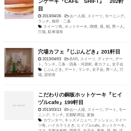
ンケーキ『CAFE SHIFT』 202軒
目
2013/04/26
-
お一人様
,
スイーツ
,
モーニング
,
ランチ
,
御所・二条
スイーツ有
,
ホットケーキ
,
喫煙
,
昼
,
朝
,
男一人
,
穴場
,
駐車場有
穴場カフェ『じぶんどき』201軒目
2013/04/03
-
BAR
,
スイーツ
,
ディナー
,
デー
ト
,
ランチ
,
三条・四条・河原町
,
夜カフェ
,
女子会
じぶんどき
,
デート
,
ランチ
,
女子会
,
男一人
,
穴
場
,
貸切有
こだわりの銅板ホットケーキ『ヒイ
ヅルcafe』199軒目
2013/03/13
-
お一人様
,
スイーツ
,
デート
,
モー
ニング
,
ランチ
,
京都駅周辺
,
家族
カウンター
,
キッズメニュー
,
クッション
,
スイー
ツ有
,
ハイカラうさぎ
,
ヒイヅルcafe
,
ホットケーキ
,
ママ
,
京都水族館
,
喫茶店
,
女子会
,
家族
,
昼
,
朝
,
洋