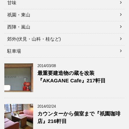
甘味
祇園・東山
西陣・嵐山
郊外(伏見・山科・桂など)
駐車場
2014/03/08
最重要建造物の蔵を改装
『AKAGANE Cafe』217軒目
2014/02/24
カウンターから個室まで『祇園珈琲
店』216軒目