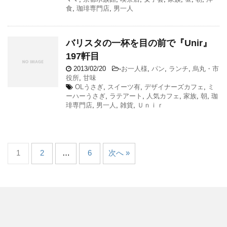
食
,
珈琲専門店
,
男一人
バリスタの一杯を目の前で『Unir』
197軒目
2013/02/20
-
お一人様
,
パン
,
ランチ
,
烏丸・市
役所
,
甘味
OLうさぎ
,
スイーツ有
,
デザイナーズカフェ
,
ミ
ーハーうさぎ
,
ラテアート
,
人気カフェ
,
家族
,
朝
,
珈
琲専門店
,
男一人
,
雑貨
,
Ｕｎｉｒ
1
2
…
6
次へ »