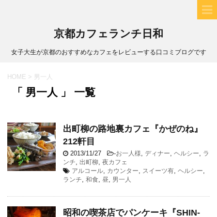
京都カフェランチ日和
女子大生が京都のおすすめなカフェをレビューする口コミブログです
HOME
>
男一人
「 男一人 」 一覧
出町柳の路地裏カフェ『かぜのね』
212軒目
2013/11/27
-
お一人様
,
ディナー
,
ヘルシー
,
ラ
ンチ
,
出町柳
,
夜カフェ
アルコール
,
カウンター
,
スイーツ有
,
ヘルシー
,
ランチ
,
和食
,
昼
,
男一人
昭和の喫茶店でパンケーキ『SHIN-