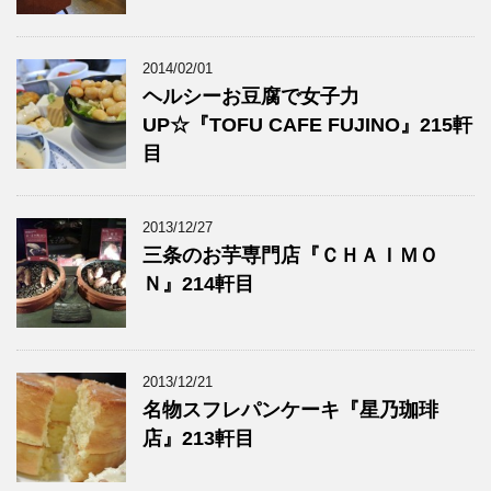
2014/02/01
ヘルシーお豆腐で女子力
UP☆『TOFU CAFE FUJINO』215軒
目
2013/12/27
三条のお芋専門店『ＣＨＡＩＭＯ
Ｎ』214軒目
2013/12/21
名物スフレパンケーキ『星乃珈琲
店』213軒目