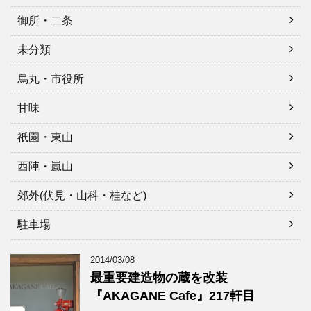
御所・二条
未分類
烏丸・市役所
甘味
祇園・東山
西陣・嵐山
郊外(伏見・山科・桂など)
駐車場
2014/03/08
最重要建造物の蔵を改装
『AKAGANE Cafe』217軒目