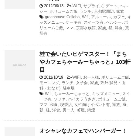
2012/06/13
-
WIFI
,
サプライズ
,
デート
,
ヘル
シー
,
ボリュームご飯
,
ランチ
,
京都駅周辺
,
家族
greenhouse Collabo
,
Wifi
,
アルコール
,
カフェ
,
キ
ッズメニュー
,
ケーキ有
,
スイーツ有
,
ヘルシー
,
ボ
リュームご飯
,
ママ
,
京都水族館
,
家族
,
昼
,
洋食
,
貸
切有
桂で会いたいヒゲマスター！『まち
やカフェちゃーみーちゃっと』103軒
目
2011/10/19
-
WIFI
,
お一人様
,
ボリュームご飯
,
モーニング
,
ランチ
,
女子会
,
家族
,
郊外(伏見・山
科・桂など)
,
駐車場
Wifi
,
ちゃーみーちゃっと
,
キッズメニュー
,
スイ
ーツ有
,
ソファ
,
ハイカラうさぎ
,
ボリュームご飯
,
ママ
,
和食
,
喫茶店
,
女性向けイベント有
,
家族
,
昼
,
朝
,
桂
,
洋食
,
男一人
,
町屋
,
禁煙
オシャレなカフェでハンバーガー！