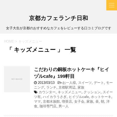
京都カフェランチ日和
女子大生が京都のおすすめなカフェをレビューする口コミブログです
HOME
>
キッズメニュー
「 キッズメニュー 」 一覧
こだわりの銅板ホットケーキ『ヒイ
ヅルcafe』199軒目
2013/03/13
-
お一人様
,
スイーツ
,
デート
,
モー
ニング
,
ランチ
,
京都駅周辺
,
家族
カウンター
,
キッズメニュー
,
クッション
,
スイー
ツ有
,
ハイカラうさぎ
,
ヒイヅルcafe
,
ホットケーキ
,
ママ
,
京都水族館
,
喫茶店
,
女子会
,
家族
,
昼
,
朝
,
洋
食
,
珈琲専門店
,
男一人