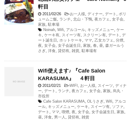
軒目
2011/02/26
-
お一人様
,
ディナー
,
デート
,
ボリ
ュームご飯
,
ランチ
,
北山・下鴨
,
夜カフェ
,
女子会
,
家族
,
駐車場
Noinah
,
Wifi
,
アルコール
,
キッズメニュー
,
ケー
キ
,
ケーキ有
,
スイーツ有
,
スクリーン有
,
デート
,
デ
ート誕生日
,
ホットケーキ
,
ママ
,
乙女カフェ
,
分煙
,
夜
,
女子会
,
女子会誕生日
,
家族
,
春
,
昼
,
森ガールう
さぎ
,
洋食
,
貸切有
,
雑貨
,
駐車場有
Wifi使えます♪ 『Cafe Salon
KARASUMA』 ４軒目
2011/02/21
-
WIFI
,
お一人様
,
スイーツ
,
ディナ
ー
,
デート
,
ランチ
,
夜カフェ
,
女子会
,
家族
,
烏丸・
市役所
Cafe Salon KARASUMA
,
OLうさぎ
,
Wifi
,
アルコ
ール
,
キッズメニュー
,
ケーキ
,
スイーツ有
,
ソファ
,
デート
,
ママ
,
喫煙
,
夜
,
女子会
,
女子会誕生日
,
家族
,
昼
,
洋食
,
男一人
,
貸切有
,
雑貨