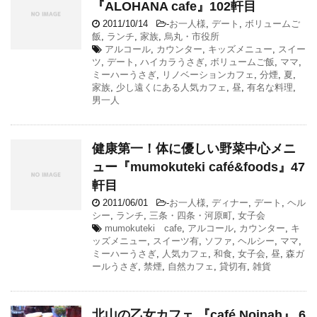
『ALOHANA cafe』102軒目
2011/10/14
-
お一人様
,
デート
,
ボリュームご
飯
,
ランチ
,
家族
,
烏丸・市役所
アルコール
,
カウンター
,
キッズメニュー
,
スイー
ツ
,
デート
,
ハイカラうさぎ
,
ボリュームご飯
,
ママ
,
ミーハーうさぎ
,
リノベーションカフェ
,
分煙
,
夏
,
家族
,
少し遠くにある人気カフェ
,
昼
,
有名な料理
,
男一人
健康第一！体に優しい野菜中心メニ
ュー『mumokuteki café&foods』47
軒目
2011/06/01
-
お一人様
,
ディナー
,
デート
,
ヘル
シー
,
ランチ
,
三条・四条・河原町
,
女子会
mumokuteki cafe
,
アルコール
,
カウンター
,
キ
ッズメニュー
,
スイーツ有
,
ソファ
,
ヘルシー
,
ママ
,
ミーハーうさぎ
,
人気カフェ
,
和食
,
女子会
,
昼
,
森ガ
ールうさぎ
,
禁煙
,
自然カフェ
,
貸切有
,
雑貨
北山の乙女カフェ 『café Noinah』 6