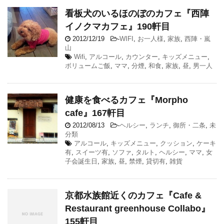
看板犬のいるほのぼのカフェ『西陣
イノクマカフェ』190軒目
2012/12/19
-
WIFI
,
お一人様
,
家族
,
西陣・嵐
山
Wifi
,
アルコール
,
カウンター
,
キッズメニュー
,
ボリュームご飯
,
ママ
,
分煙
,
和食
,
家族
,
昼
,
男一人
健康を食べるカフェ『Morpho
cafe』167軒目
2012/08/13
-
ヘルシー
,
ランチ
,
御所・二条
,
未
分類
アルコール
,
キッズメニュー
,
クッション
,
ケーキ
有
,
スイーツ有
,
ソファ
,
タルト
,
ヘルシー
,
ママ
,
女
子会誕生日
,
家族
,
昼
,
禁煙
,
貸切有
,
雑貨
京都水族館近くのカフェ『Cafe &
Restaurant greenhouse Collabo』
155軒目