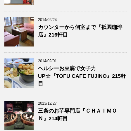
2014/02/24
カウンターから個室まで『祇園珈琲
店』216軒目
2014/02/01
ヘルシーお豆腐で女子力
UP☆『TOFU CAFE FUJINO』215軒
目
2013/12/27
三条のお芋専門店『ＣＨＡＩＭＯ
Ｎ』214軒目