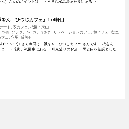
（グラム）さんのポイントは、 ・六角通柳馬場あたりにある ・ ...
をん ひつじカフェ』174軒目
デート
,
夜カフェ
,
祇園・東山
ーツ有
,
ソファ
,
ハイカラうさぎ
,
リノベーションカフェ
,
和パフェ
,
喫煙
,
カフェ
,
穴場
,
貸切有
(*・×・*)♪ さて今回は、祇をん ひつじカフェ さんです！ 祇をん
トは、 ・花街、祇園東にある ・町家造りのお店 ・黒と白を基調とした