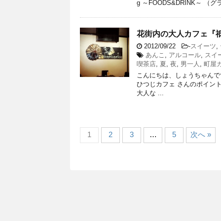
g ～FOODS&DRINK～ 
花街内の大人カフェ『祇
2012/09/22
-
スイーツ
,
あんこ
,
アルコール
,
スイ
喫茶店
,
夏
,
夜
,
男一人
,
町屋
こんにちは、しょうちゃんです
ひつじカフェ さんのポイン
大人な ...
1
2
3
…
5
次へ »