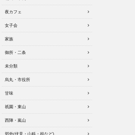
夜カフェ
女子会
家族
御所・二条
未分類
烏丸・市役所
甘味
祇園・東山
西陣・嵐山
郊外(伏見・山科・桂など)