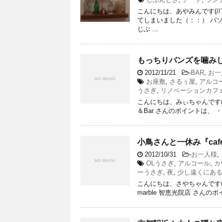
こんにちは、あやみんです(/
てしまいました（：：） 
じぶ ...
もっちりバンズを噛みしめ
2012/11/21
-
BAR
,
お一
お座敷
,
さるぅ屋
,
アルコ
うさぎ
,
リノベーションカフ
こんにちは、みぃちゃんです(／н
＆Bar さんのポイントは、 
小鳥さんと一休み『cafe
2012/10/31
-
お一人様
,
OLうさぎ
,
アルコール
,
カ
ーうさぎ
,
夜
,
少し遠くにあ
こんにちは、さやちゃんです(・ⅰ・
marble 智恵光院店 さんの