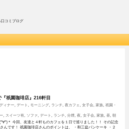
る口コミブログ
『祇園珈琲店』216軒目
ディナー
,
デート
,
モーニング
,
ランチ
,
夜カフェ
,
女子会
,
家族
,
祇園・
ー
,
スイーツ有
,
ソファ
,
デート
,
ランチ
,
分煙
,
夜
,
女子会
,
家族
,
昼
,
朝
^∀^)＊ 今回、友達と４軒ものカフェを１日で巡りました！！ その記念
 さんです！ 祇園珈琲店さんのポイントは、 ・和三盆パンケーキ ・２