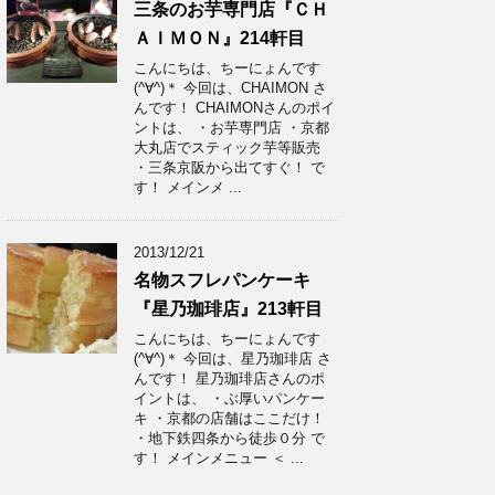
三条のお芋専門店『ＣＨ
ＡＩＭＯＮ』214軒目
こんにちは、ちーにょんです
(^∀^)＊ 今回は、CHAIMON さ
んです！ CHAIMONさんのポイ
ントは、 ・お芋専門店 ・京都
大丸店でスティック芋等販売
・三条京阪から出てすぐ！ で
す！ メインメ ...
2013/12/21
名物スフレパンケーキ
『星乃珈琲店』213軒目
こんにちは、ちーにょんです
(^∀^)＊ 今回は、星乃珈琲店 さ
んです！ 星乃珈琲店さんのポ
イントは、 ・ぶ厚いパンケー
キ ・京都の店舗はここだけ！
・地下鉄四条から徒歩０分 で
す！ メインメニュー ＜ ...