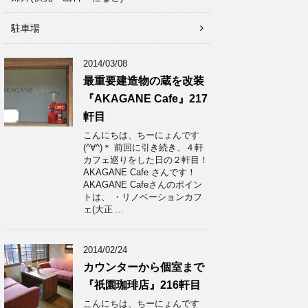
駐車場
2014/03/08
最重要建造物の蔵を改装
『AKAGANE Cafe』217
軒目
こんにちは、ちーにょんです
(^∀^)＊ 前回に引き続き、４軒
カフェ巡りをした日の２軒目！
AKAGANE Cafe さんです！
AKAGANE Cafeさんのポイン
トは、 ・リノベーションカフ
ェ(大正 ...
2014/02/24
カウンターから個室まで
『祇園珈琲店』216軒目
こんにちは、ちーにょんです