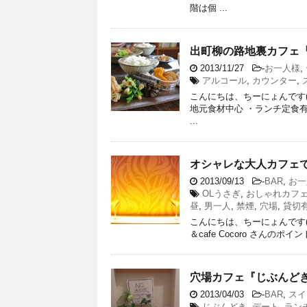
階は個 ...
出町柳の路地裏カフェ『
2013/11/27
-
お一人様
,
アルコール
,
カウンター
,
こんにちは、ちーにょんです(
地元食材中心 ・ランチ定食有
...
オシャレな大人カフェで創作和
2013/09/13
-
BAR
,
お一
OLうさぎ
,
おしゃれカフ
昼
,
男一人
,
禁煙
,
穴場
,
貸切
こんにちは、ちーにょんです(^^)＊
＆cafe Cocoro さんのポ
穴場カフェ『じぶんどき
2013/04/03
-
BAR
,
スイ
じぶんどき
,
デート
,
ラン