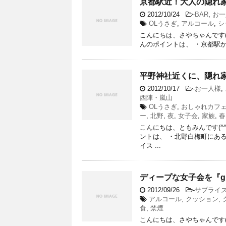
京都駅近！大人の隠れ家『c
2012/10/24
-
BAR
,
お一
OLうさぎ
,
アルコール
,
シ
こんにちは、さやちゃんです(・ⅰ・
んのポイントは、 ・京都駅から
平野神社近くに、隠れ家 『
2012/10/17
-
お一人様
,
西陣・嵐山
OLうさぎ
,
おしゃれカフ
ー
,
北野
,
夜
,
女子会
,
家族
,
春
こんにちは、ともみんです(^
ントは、 ・北野白梅町にあ
イス ...
ディープな女子会を『g ～
2012/09/26
-
サプライ
アルコール
,
クッション
,
食
,
禁煙
こんにちは、さやちゃんです(・