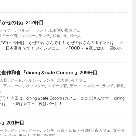
かぜのね』212軒目
ディナー
,
ヘルシー
,
ランチ
,
出町柳
,
夜カフェ
スイーツ有
,
ヘルシー
,
ランチ
,
和食
,
昼
,
男一人
^∀^)＊ 今回は、かぜのね さんです！ かぜのねさんのポイントは、 ・
 ・日本酒有 です！ メインメニュー ＜FOOD＞ ★夜ごはん ・鶏のか
食『dining＆cafe Cocoro 』209軒目
人様
,
デート
,
ヘルシー
,
ランチ
,
北大路
,
夜カフェ
ェ
,
アルコール
,
カウンター
,
スイーツ有
,
デート
,
ヘルシー
,
ランチ
,
和食
,
有
 今回は、dining＆cafe Cocoro (カフェ ココロ)さんです！ dining
イントは、 ・昼はカフェ、夜はバーに！ ...
』201軒目
ーツ
,
ディナー
,
デート
,
ランチ
,
三条・四条・河原町
,
夜カフェ
,
女子会
チ
,
女子会
,
男一人
,
穴場
,
貸切有