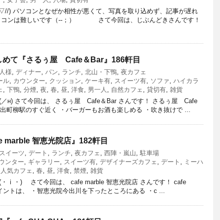
/▽//) パソコンとなぜか相性が悪くて、写真を取り込めず、記事が遅れ
パソコンは難しいです（‐‐；） さて今回は、じぶんどきさんです！
て『さるぅ屋 Cafe＆Bar』186軒目
人様
,
ディナー
,
パン
,
ランチ
,
北山・下鴨
,
夜カフェ
ール
,
カウンター
,
クッション
,
ケーキ有
,
スイーツ有
,
ソファ
,
ハイカラ
ェ
,
下鴨
,
分煙
,
夜
,
春
,
昼
,
洋食
,
男一人
,
自然カフェ
,
貸切有
,
雑貨
) さて今回は、 さるぅ屋 Cafe＆Bar さんです！ さるぅ屋 Cafe
・出町柳駅のすぐ近く ・バーガーもお酒も楽しめる ・吹き抜けで ...
 marble 智恵光院店』182軒目
スイーツ
,
デート
,
ランチ
,
夜カフェ
,
西陣・嵐山
,
駐車場
ウンター
,
ギャラリー
,
スイーツ有
,
デザイナーズカフェ
,
デート
,
ミーハ
る人気カフェ
,
春
,
昼
,
洋食
,
禁煙
,
雑貨
)ゝ さて今回は、 cafe marble 智恵光院店 さんです！ cafe
ポイントは、 ・智恵光院今出川を下ったところにある ・c ...