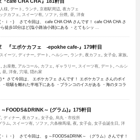
afe CHA CHA』181軒目
人様
,
デート
,
ランチ
,
京都駅周辺
,
夜カフェ
ックカフェ
,
スイーツ有
,
ソファ
,
分煙
,
昼
,
洋食
)ゝ さて今回は、 cafe CHA CHA さんです！ cafe CHA CHA さ
徒歩10分ほど(塩小路油小路)にある ・とてもシッ ...
エポケカフェ -epokhe cafe-』179軒目
スイーツ
,
ディナー
,
デート
,
ヘルシー
,
ランチ
,
夜カフェ
,
女子会
,
家族
,
ェ
,
お座敷
,
アルコール
,
カフェ
,
ギャラリー
,
スイーツ有
,
デート
,
ヘルシ
,
昼
,
洋食
,
穴場
,
隠れ家
^)＊ さて今回は、 エポケカフェ さんです！ エポケカフェ さんのポイ
る ・喧騒を離れた半地下にある ・ブランコのイスがある ・海のタコラ
FOODS&DRINK～ (グラム)』175軒目
ズ
,
ディナー
,
夜カフェ
,
女子会
,
烏丸・市役所
グラム
,
スイーツ有
,
ソファ
,
六条柳馬場
,
夜
,
女子会
,
女子会誕生日
,
洋
ⅰ・)ゝ さて今回は、 g ～FOODS&DRINK～ （グラム）さんです！