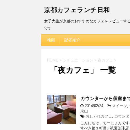
京都カフェランチ日和
女子大生が京都のおすすめなカフェをレビューす
です
地図
記者紹介
HOME
>
シチュエーション
>
夜カフェ
>
「夜カフェ」 一覧
カウンターから個室まで
2014/02/24
-
スイーツ
,
東山
おしゃれカフェ
,
カウンタ
こんにちは、ちーにょんです(
すべき第１軒目♪ 祇園珈琲店