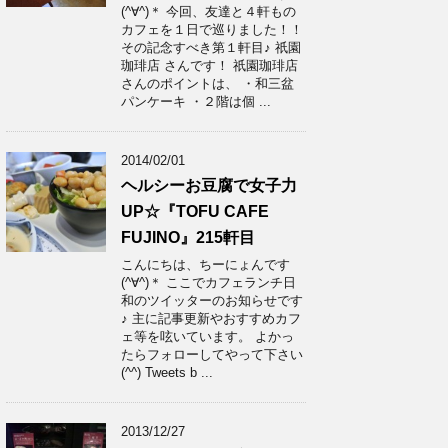
(^∀^)＊ 今回、友達と４軒もの
カフェを１日で巡りました！！
その記念すべき第１軒目♪ 祇園
珈琲店 さんです！ 祇園珈琲店
さんのポイントは、 ・和三盆
パンケーキ ・２階は個 ...
2014/02/01
ヘルシーお豆腐で女子力
UP☆『TOFU CAFE
FUJINO』215軒目
こんにちは、ちーにょんです
(^∀^)＊ ここでカフェランチ日
和のツイッターのお知らせです
♪ 主に記事更新やおすすめカフ
ェ等を呟いています。 よかっ
たらフォローしてやって下さい
(^^) Tweets b ...
2013/12/27