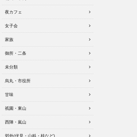
夜カフェ
女子会
家族
御所・二条
未分類
烏丸・市役所
甘味
祇園・東山
西陣・嵐山
郊外(伏見・山科・桂など)