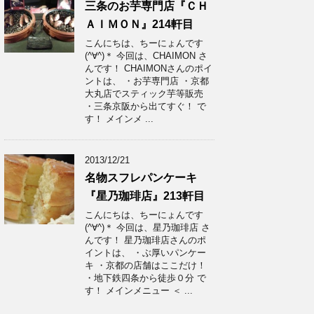
三条のお芋専門店『ＣＨ
ＡＩＭＯＮ』214軒目
こんにちは、ちーにょんです
(^∀^)＊ 今回は、CHAIMON さ
んです！ CHAIMONさんのポイ
ントは、 ・お芋専門店 ・京都
大丸店でスティック芋等販売
・三条京阪から出てすぐ！ で
す！ メインメ ...
2013/12/21
名物スフレパンケーキ
『星乃珈琲店』213軒目
こんにちは、ちーにょんです
(^∀^)＊ 今回は、星乃珈琲店 さ
んです！ 星乃珈琲店さんのポ
イントは、 ・ぶ厚いパンケー
キ ・京都の店舗はここだけ！
・地下鉄四条から徒歩０分 で
す！ メインメニュー ＜ ...