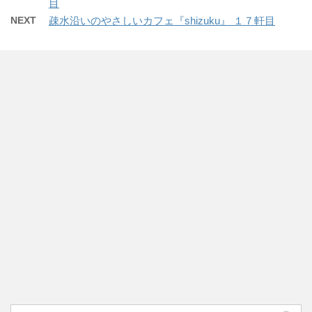
目
NEXT
疎水沿いのやさしいカフェ『shizuku』 １７軒目