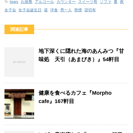
-
tears
,
お座敷
,
アルコール
,
カウンター
,
スイーツ有
,
ソファ
,
夏
,
夜
,
女子会
,
女子会誕生日
,
昼
,
洋食
,
男一人
,
禁煙
,
貸切有
関連記事
地下深くに隠れた海のあんみつ『甘
味処 天引（あまびき）』54軒目
健康を食べるカフェ『Morpho
cafe』167軒目