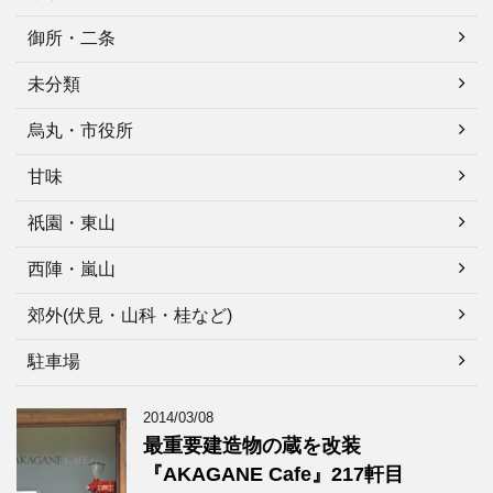
御所・二条
未分類
烏丸・市役所
甘味
祇園・東山
西陣・嵐山
郊外(伏見・山科・桂など)
駐車場
2014/03/08
最重要建造物の蔵を改装
『AKAGANE Cafe』217軒目