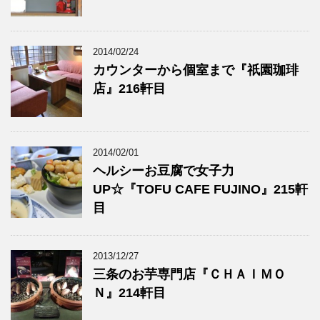
2014/02/24
カウンターから個室まで『祇園珈琲
店』216軒目
2014/02/01
ヘルシーお豆腐で女子力
UP☆『TOFU CAFE FUJINO』215軒
目
2013/12/27
三条のお芋専門店『ＣＨＡＩＭＯ
Ｎ』214軒目