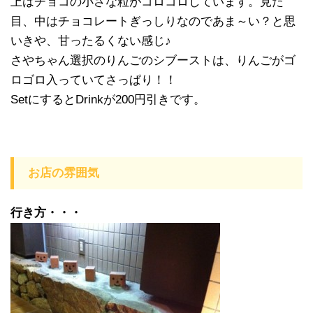
上はチョコの小さな粒がコロコロしています。見た
目、中はチョコレートぎっしりなのであま～い？と思
いきや、甘ったるくない感じ♪
さやちゃん選択のりんごのシブーストは、りんごがゴ
ロゴロ入っていてさっぱり！！
SetにするとDrinkが200円引きです。
お店の雰囲気
行き方・・・