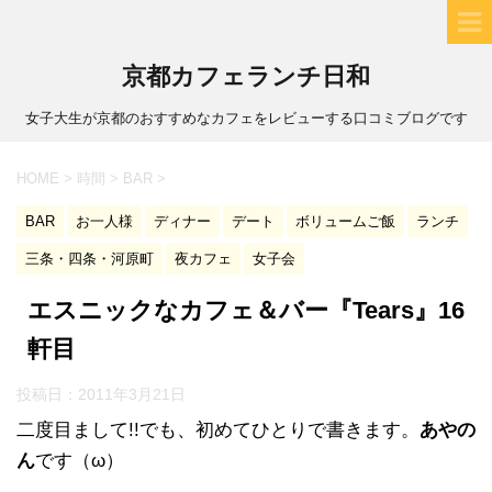
京都カフェランチ日和
女子大生が京都のおすすめなカフェをレビューする口コミブログです
HOME
>
時間
>
BAR
>
BAR
お一人様
ディナー
デート
ボリュームご飯
ランチ
三条・四条・河原町
夜カフェ
女子会
エスニックなカフェ＆バー『Tears』16
軒目
投稿日：
2011年3月21日
二度目まして!!でも、初めてひとりで書きます。
あやの
ん
です（ω）