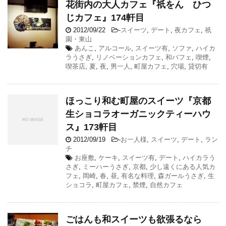
花街内の大人カフェ『祇をん ひつ
じカフェ』174軒目
2012/09/22
-
スイーツ
,
デート
,
夜カフェ
,
祇
園・東山
あんこ
,
アルコール
,
スイーツ有
,
ソファ
,
ハイカ
ラうさぎ
,
リノベーションカフェ
,
和パフェ
,
喫煙
,
喫茶店
,
夏
,
夜
,
男一人
,
町屋カフェ
,
穴場
,
貸切有
ほっこり和む町屋のスイーツ『京都
生ショコラオーガニックティーハウ
ス』173軒目
2012/09/19
-
お一人様
,
スイーツ
,
デート
,
ラン
チ
お座敷
,
ケーキ
,
スイーツ有
,
デート
,
ハイカラう
さぎ
,
ミーハーうさぎ
,
京都
,
少し遠くにある人気カ
フェ
,
岡崎
,
春
,
昼
,
有名な料理
,
森ガールうさぎ
,
生
ショコラ
,
町屋カフェ
,
禁煙
,
自然カフェ
ごはんも和スイーツも欲張るなら