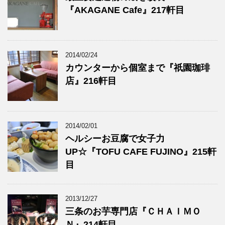
『AKAGANE Cafe』217軒目
2014/02/24
カウンターから個室まで『祇園珈琲
店』216軒目
2014/02/01
ヘルシーお豆腐で女子力
UP☆『TOFU CAFE FUJINO』215軒
目
2013/12/27
三条のお芋専門店『ＣＨＡＩＭＯ
Ｎ』214軒目