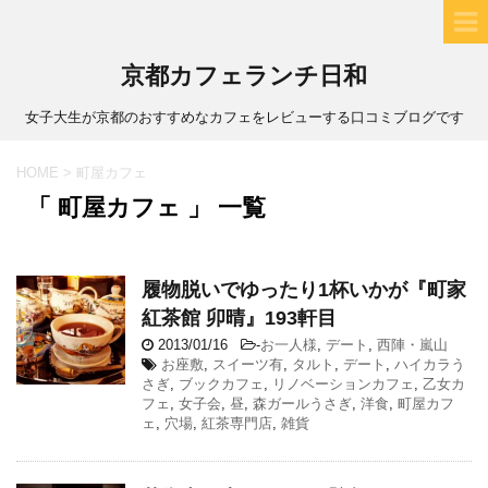
京都カフェランチ日和
女子大生が京都のおすすめなカフェをレビューする口コミブログです
HOME
>
町屋カフェ
「 町屋カフェ 」 一覧
履物脱いでゆったり1杯いかが『町家
紅茶館 卯晴』193軒目
2013/01/16
-
お一人様
,
デート
,
西陣・嵐山
お座敷
,
スイーツ有
,
タルト
,
デート
,
ハイカラう
さぎ
,
ブックカフェ
,
リノベーションカフェ
,
乙女カ
フェ
,
女子会
,
昼
,
森ガールうさぎ
,
洋食
,
町屋カフ
ェ
,
穴場
,
紅茶専門店
,
雑貨