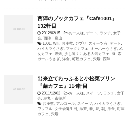
西陣のブックカフェ『Cafe1001』
132軒目
2012/02/15
-
お一人様
,
デート
,
ランチ
,
女子
会
,
西陣・嵐山
1001
,
Wifi
,
お座敷
,
ジブリ
,
スイーツ有
,
デート
,
ハイカラうさぎ
,
ブックカフェ
,
ミーハーうさぎ
,
乙
女カフェ
,
喫煙
,
少し遠くにある人気カフェ
,
昼
,
森
ガールうさぎ
,
洋食
,
町屋カフェ
,
穴場
,
西陣
出来立てわっふると小松菜プリン
『繭カフェ』114軒目
2011/12/02
-
お一人様
,
スイーツ
,
ランチ
,
女子
会
,
烏丸・市役所
お座敷
,
アルコール
,
スイーツ
,
ハイカラうさぎ
,
ワッフル
,
女子会誕生日
,
抹茶
,
春
,
昼
,
朝
,
洋食
,
町屋
カフェ
,
穴場