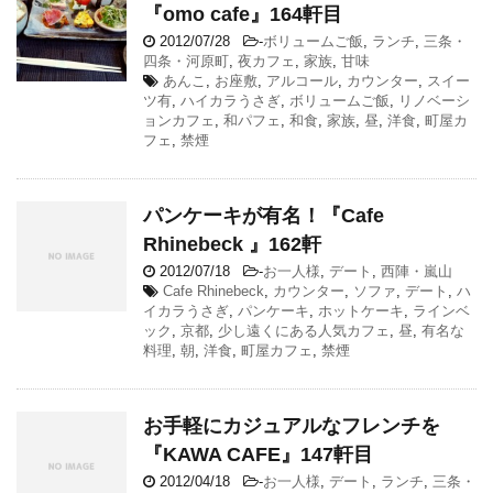
『omo cafe』164軒目
2012/07/28
-
ボリュームご飯
,
ランチ
,
三条・
四条・河原町
,
夜カフェ
,
家族
,
甘味
あんこ
,
お座敷
,
アルコール
,
カウンター
,
スイー
ツ有
,
ハイカラうさぎ
,
ボリュームご飯
,
リノベーシ
ョンカフェ
,
和パフェ
,
和食
,
家族
,
昼
,
洋食
,
町屋カ
フェ
,
禁煙
パンケーキが有名！『Cafe
Rhinebeck 』162軒
2012/07/18
-
お一人様
,
デート
,
西陣・嵐山
Cafe Rhinebeck
,
カウンター
,
ソファ
,
デート
,
ハ
イカラうさぎ
,
パンケーキ
,
ホットケーキ
,
ラインベ
ック
,
京都
,
少し遠くにある人気カフェ
,
昼
,
有名な
料理
,
朝
,
洋食
,
町屋カフェ
,
禁煙
お手軽にカジュアルなフレンチを
『KAWA CAFE』147軒目
2012/04/18
-
お一人様
,
デート
,
ランチ
,
三条・