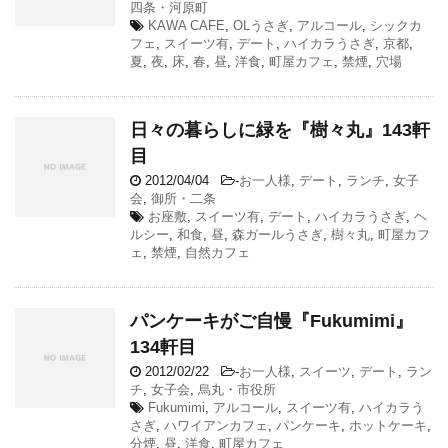
四条・河原町
KAWA CAFE
,
OLうさぎ
,
アルコール
,
シックカ
フェ
,
スイーツ有
,
デート
,
ハイカラうさぎ
,
京都
,
夏
,
夜
,
床
,
春
,
昼
,
洋食
,
町屋カフェ
,
禁煙
,
穴場
日々の暮らしに緑を『樹々丸』143軒
目
2012/04/04
-
お一人様
,
デート
,
ランチ
,
女子
会
,
御所・二条
お座敷
,
スイーツ有
,
デート
,
ハイカラうさぎ
,
ヘ
ルシー
,
和食
,
昼
,
森ガールうさぎ
,
樹々丸
,
町屋カフ
ェ
,
禁煙
,
自然カフェ
パンケーキがご自慢『Fukumimi』
134軒目
2012/02/22
-
お一人様
,
スイーツ
,
デート
,
ラン
チ
,
女子会
,
烏丸・市役所
Fukumimi
,
アルコール
,
スイーツ有
,
ハイカラう
さぎ
,
ハワイアンカフェ
,
パンケーキ
,
ホットケーキ
,
分煙
,
昼
,
洋食
,
町屋カフェ