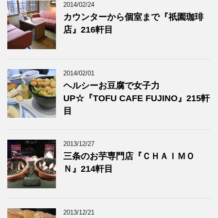
2014/02/24
カウンターから個室まで『祇園珈琲
店』216軒目
2014/02/01
ヘルシーお豆腐で女子力
UP☆『TOFU CAFE FUJINO』215軒
目
2013/12/27
三条のお芋専門店『ＣＨＡＩＭＯ
Ｎ』214軒目
2013/12/21