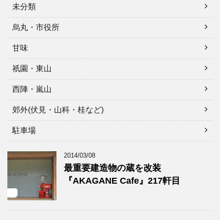
未分類
烏丸・市役所
甘味
祇園・東山
西陣・嵐山
郊外(伏見・山科・桂など)
駐車場
2014/03/08
最重要建造物の蔵を改装
『AKAGANE Cafe』217軒目