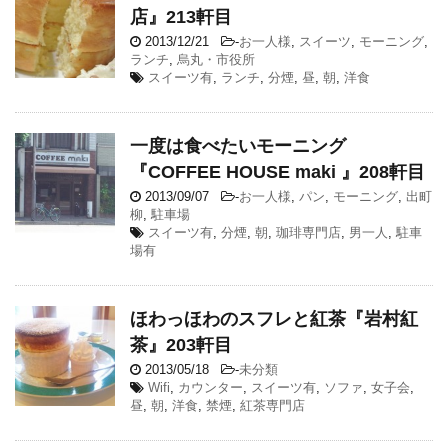
店』213軒目
2013/12/21
-
お一人様
,
スイーツ
,
モーニング
,
ランチ
,
烏丸・市役所
スイーツ有
,
ランチ
,
分煙
,
昼
,
朝
,
洋食
一度は食べたいモーニング
『COFFEE HOUSE maki 』208軒目
2013/09/07
-
お一人様
,
パン
,
モーニング
,
出町
柳
,
駐車場
スイーツ有
,
分煙
,
朝
,
珈琲専門店
,
男一人
,
駐車
場有
ほわっほわのスフレと紅茶『岩村紅
茶』203軒目
2013/05/18
-
未分類
Wifi
,
カウンター
,
スイーツ有
,
ソファ
,
女子会
,
昼
,
朝
,
洋食
,
禁煙
,
紅茶専門店