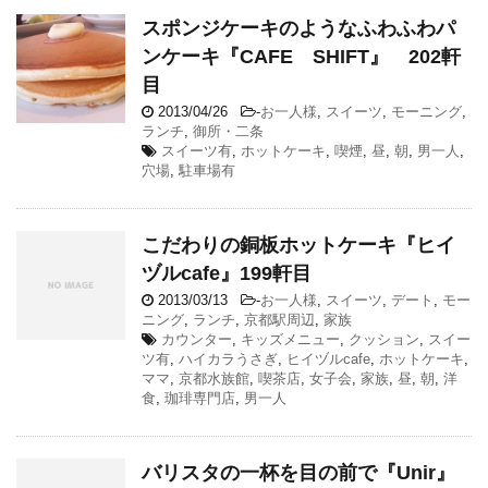
スポンジケーキのようなふわふわパ
ンケーキ『CAFE SHIFT』 202軒
目
2013/04/26
-
お一人様
,
スイーツ
,
モーニング
,
ランチ
,
御所・二条
スイーツ有
,
ホットケーキ
,
喫煙
,
昼
,
朝
,
男一人
,
穴場
,
駐車場有
こだわりの銅板ホットケーキ『ヒイ
ヅルcafe』199軒目
2013/03/13
-
お一人様
,
スイーツ
,
デート
,
モー
ニング
,
ランチ
,
京都駅周辺
,
家族
カウンター
,
キッズメニュー
,
クッション
,
スイー
ツ有
,
ハイカラうさぎ
,
ヒイヅルcafe
,
ホットケーキ
,
ママ
,
京都水族館
,
喫茶店
,
女子会
,
家族
,
昼
,
朝
,
洋
食
,
珈琲専門店
,
男一人
バリスタの一杯を目の前で『Unir』