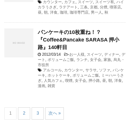
カウンター
,
カフェ
,
スイーツ
,
スイーツ有
,
ハイ
カラうさぎ
,
ラテアート
,
三条
,
京都
,
分煙
,
喫茶店
,
昼
,
朝
,
洋食
,
珈琲
,
珈琲専門店
,
男一人
,
秋
パンケーキの10枚重ね！？
『Coffee&Pancake SARASA 押小
路』140軒目
2012/03/14
-
お一人様
,
スイーツ
,
ディナー
,
デ
ート
,
ボリュームご飯
,
ランチ
,
女子会
,
家族
,
烏丸・
市役所
アルコール
,
カウンター
,
サラサ
,
ソファ
,
パンケ
ーキ
,
ホットケーキ
,
ボリュームご飯
,
ミーハーうさ
ぎ
,
人気カフェ
,
喫煙
,
女子会
,
押小路
,
昼
,
朝
,
洋食
,
漫画
,
雑貨
1
2
3
次へ »