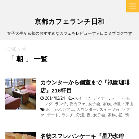
京都カフェランチ日和
女子大生が京都のおすすめなカフェをレビューする口コミブログです
HOME
>
朝
「 朝 」 一覧
カウンターから個室まで『祇園珈琲
店』216軒目
2014/02/24
-
スイーツ
,
ディナー
,
デート
,
モー
ニング
,
ランチ
,
夜カフェ
,
女子会
,
家族
,
祇園・東山
おしゃれカフェ
,
カウンター
,
スイーツ有
,
ソフ
ァ
,
デート
,
ランチ
,
分煙
,
夜
,
女子会
,
家族
,
昼
,
朝
名物スフレパンケーキ『星乃珈琲