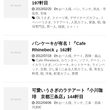
197軒目
2013/02/20
-
お一人様
,
パン
,
ランチ
,
烏丸・市
役所
,
甘味
OLうさぎ
,
スイーツ有
,
デザイナーズカフェ
,
ミ
ーハーうさぎ
,
ラテアート
,
人気カフェ
,
家族
,
朝
,
珈
琲専門店
,
男一人
,
雑貨
,
Ｕｎｉｒ
パンケーキが有名！『Cafe
Rhinebeck 』162軒
2012/07/18
-
お一人様
,
デート
,
西陣・嵐山
Cafe Rhinebeck
,
カウンター
,
ソファ
,
デート
,
ハ
イカラうさぎ
,
パンケーキ
,
ホットケーキ
,
ラインベ
ック
,
京都
,
少し遠くにある人気カフェ
,
昼
,
有名な
料理
,
朝
,
洋食
,
町屋カフェ
,
禁煙
可愛いうさぎのラテアート『小川珈
琲 京都三条店』144軒目
2012/04/06
-
お一人様
,
ランチ
,
三条・四条・
河原町