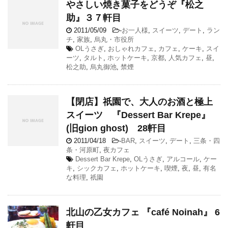
やさしい焼き菓子をどうぞ『松之
助』３７軒目
2011/05/09
-
お一人様
,
スイーツ
,
デート
,
ラン
チ
,
家族
,
烏丸・市役所
OLうさぎ
,
おしゃれカフェ
,
カフェ
,
ケーキ
,
スイ
ーツ
,
タルト
,
ホットケーキ
,
京都
,
人気カフェ
,
昼
,
松之助
,
烏丸御池
,
禁煙
【閉店】祇園で、大人のお酒と極上
スイーツ 『Dessert Bar Krepe』
(旧gion ghost) 28軒目
2011/04/18
-
BAR
,
スイーツ
,
デート
,
三条・四
条・河原町
,
夜カフェ
Dessert Bar Krepe
,
OLうさぎ
,
アルコール
,
ケー
キ
,
シックカフェ
,
ホットケーキ
,
喫煙
,
夜
,
昼
,
有名
な料理
,
祇園
北山の乙女カフェ 『café Noinah』 6
軒目