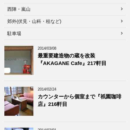
西陣・嵐山
郊外(伏見・山科・桂など)
駐車場
2014/03/08
最重要建造物の蔵を改装
『AKAGANE Cafe』217軒目
2014/02/24
カウンターから個室まで『祇園珈琲
店』216軒目