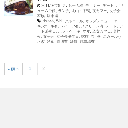
2011/02/26
-
お一人様
,
ディナー
,
デート
,
ボリ
ュームご飯
,
ランチ
,
北山・下鴨
,
夜カフェ
,
女子会
,
家族
,
駐車場
Noinah
,
Wifi
,
アルコール
,
キッズメニュー
,
ケー
キ
,
ケーキ有
,
スイーツ有
,
スクリーン有
,
デート
,
デ
ート誕生日
,
ホットケーキ
,
ママ
,
乙女カフェ
,
分煙
,
夜
,
女子会
,
女子会誕生日
,
家族
,
春
,
昼
,
森ガールう
さぎ
,
洋食
,
貸切有
,
雑貨
,
駐車場有
« 前へ
1
2