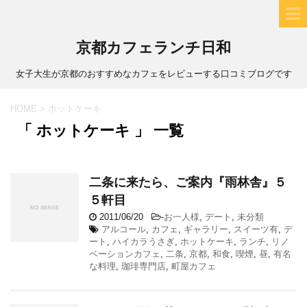
京都カフェランチ日和
女子大生が京都のおすすめなカフェをレビューする口コミブログです
HOME
>
ホットケーキ
「 ホットケーキ 」 一覧
二条に来たら、ご案内『雨林舎』５
５軒目
2011/06/20
-
お一人様
,
デート
,
未分類
アルコール
,
カフェ
,
ギャラリー
,
スイーツ有
,
デ
ート
,
ハイカラうさぎ
,
ホットケーキ
,
ランチ
,
リノ
ベーションカフェ
,
二条
,
京都
,
和食
,
喫煙
,
昼
,
有名
な料理
,
珈琲専門店
,
町屋カフェ