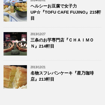
2014/02/01
ヘルシーお豆腐で女子力
UP☆『TOFU CAFE FUJINO』215軒
目
2013/12/27
三条のお芋専門店『ＣＨＡＩＭＯ
Ｎ』214軒目
2013/12/21
名物スフレパンケーキ『星乃珈琲
店』213軒目