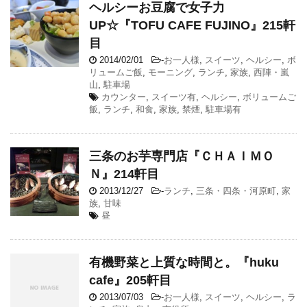
ヘルシーお豆腐で女子力
UP☆『TOFU CAFE FUJINO』215軒
目
2014/02/01
-
お一人様
,
スイーツ
,
ヘルシー
,
ボ
リュームご飯
,
モーニング
,
ランチ
,
家族
,
西陣・嵐
山
,
駐車場
カウンター
,
スイーツ有
,
ヘルシー
,
ボリュームご
飯
,
ランチ
,
和食
,
家族
,
禁煙
,
駐車場有
三条のお芋専門店『ＣＨＡＩＭＯ
Ｎ』214軒目
2013/12/27
-
ランチ
,
三条・四条・河原町
,
家
族
,
甘味
昼
有機野菜と上質な時間と。『huku
cafe』205軒目
2013/07/03
-
お一人様
,
スイーツ
,
ヘルシー
,
ラ