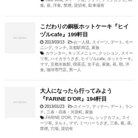
食
,
昼
,
洋食
,
禁煙
,
貸切有
,
駐車場有
こだわりの銅板ホットケーキ『ヒイ
ヅルcafe』199軒目
2013/03/13
-
お一人様
,
スイーツ
,
デート
,
モー
ニング
,
ランチ
,
京都駅周辺
,
家族
カウンター
,
キッズメニュー
,
クッション
,
スイー
ツ有
,
ハイカラうさぎ
,
ヒイヅルcafe
,
ホットケーキ
,
ママ
,
京都水族館
,
喫茶店
,
女子会
,
家族
,
昼
,
朝
,
洋
食
,
珈琲専門店
,
男一人
大人になったら行ってみよう
『FARINE D'OR』194軒目
2013/01/23
-
スイーツ
,
ディナー
,
デート
,
ラン
チ
,
三条・四条・河原町
,
家族
FARINE D'OR
,
アルコール
,
シックカフェ
,
スイ
ーツ有
,
タルト
,
ママ
,
ミーハーうさぎ
,
三条
,
春
,
昼
,
禁煙
,
穴場
,
貸切有