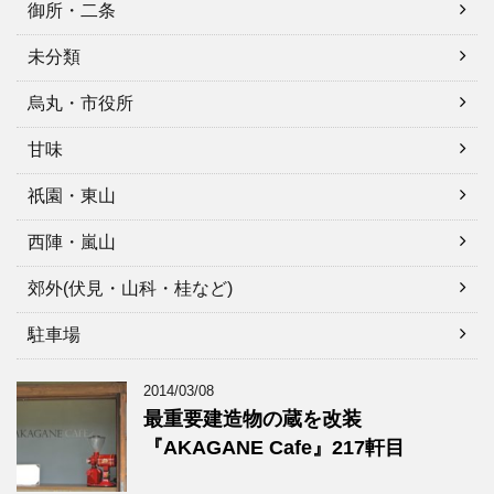
御所・二条
未分類
烏丸・市役所
甘味
祇園・東山
西陣・嵐山
郊外(伏見・山科・桂など)
駐車場
2014/03/08
最重要建造物の蔵を改装
『AKAGANE Cafe』217軒目