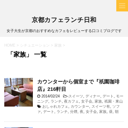
京都カフェランチ日和
女子大生が京都のおすすめなカフェをレビューする口コミブログです
HOME
>
シチュエーション
>
家族
>
「家族」 一覧
カウンターから個室まで『祇園珈琲
店』216軒目
2014/02/24
-
スイーツ
,
ディナー
,
デート
,
モー
ニング
,
ランチ
,
夜カフェ
,
女子会
,
家族
,
祇園・東山
おしゃれカフェ
,
カウンター
,
スイーツ有
,
ソフ
ァ
,
デート
,
ランチ
,
分煙
,
夜
,
女子会
,
家族
,
昼
,
朝