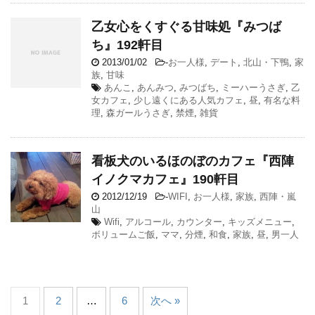
乙女心をくすぐる甘味処『みつば
ち』192軒目
2013/01/02
-
お一人様
,
デート
,
北山・下鴨
,
家
族
,
甘味
あんこ
,
あんみつ
,
みつばち
,
ミーハーうさぎ
,
乙
女カフェ
,
少し遠くにある人気カフェ
,
昼
,
有名な料
理
,
森ガールうさぎ
,
禁煙
,
雑貨
看板犬のいるほのぼのカフェ『西陣
イノクマカフェ』190軒目
2012/12/19
-
WIFI
,
お一人様
,
家族
,
西陣・嵐
山
Wifi
,
アルコール
,
カウンター
,
キッズメニュー
,
ボリュームご飯
,
ママ
,
分煙
,
和食
,
家族
,
昼
,
男一人
1
2
…
6
次へ »