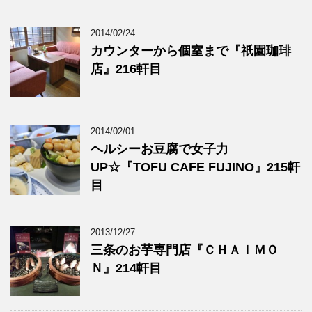
2014/02/24
カウンターから個室まで『祇園珈琲
店』216軒目
2014/02/01
ヘルシーお豆腐で女子力
UP☆『TOFU CAFE FUJINO』215軒
目
2013/12/27
三条のお芋専門店『ＣＨＡＩＭＯ
Ｎ』214軒目