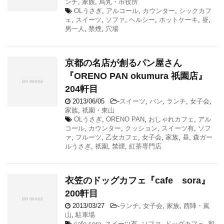
ンチ
,
家族
,
烏丸・市役所
OLうさぎ
,
アルコール
,
カウンター
,
シックカフ
ェ
,
スイーツ
,
ソファ
,
ヘルシー
,
ホットケーキ
,
昼
,
男一人
,
禁煙
,
穴場
京都の名店が創るパン屋さん
『ORENO PAN okumura 祇園店』
204軒目
2013/06/05
-
スイーツ
,
パン
,
ランチ
,
女子会
,
家族
,
祇園・東山
OLうさぎ
,
ORENO PAN
,
おしゃれカフェ
,
アル
コール
,
カウンター
,
クッション
,
スイーツ有
,
ソフ
ァ
,
フルーツ
,
乙女カフェ
,
女子会
,
家族
,
昼
,
森ガー
ルうさぎ
,
祇園
,
禁煙
,
紅茶専門店
衣笠のドッグカフェ『cafe sora』
200軒目
2013/03/27
-
ランチ
,
女子会
,
家族
,
西陣・嵐
山
,
駐車場
cafe sora
,
スイーツ有
,
ソファ
,
ドッグカフェ
,
和