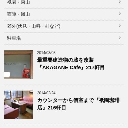
祇園・東山
西陣・嵐山
郊外(伏見・山科・桂など)
駐車場
2014/03/08
最重要建造物の蔵を改装
『AKAGANE Cafe』217軒目
2014/02/24
カウンターから個室まで『祇園珈琲
店』216軒目