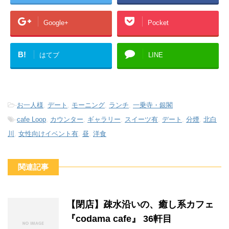
Google+
Pocket
B!
はてブ
LINE
-
お一人様
,
デート
,
モーニング
,
ランチ
,
一乗寺・銀閣
-
cafe Loop
,
カウンター
,
ギャラリー
,
スイーツ有
,
デート
,
分煙
,
北白
川
,
女性向けイベント有
,
昼
,
洋食
関連記事
【閉店】疎水沿いの、癒し系カフェ
『codama cafe』 36軒目