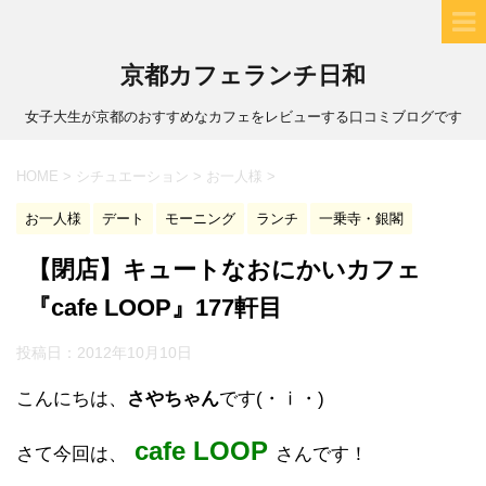
京都カフェランチ日和
女子大生が京都のおすすめなカフェをレビューする口コミブログです
HOME
>
シチュエーション
>
お一人様
>
お一人様
デート
モーニング
ランチ
一乗寺・銀閣
【閉店】キュートなおにかいカフェ
『cafe LOOP』177軒目
投稿日：
2012年10月10日
こんにちは、
さやちゃん
です(・ⅰ・)ゝ
cafe LOOP
さて今回は、
さんです！