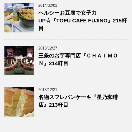
2014/02/01
ヘルシーお豆腐で女子力
UP☆『TOFU CAFE FUJINO』215軒
目
2013/12/27
三条のお芋専門店『ＣＨＡＩＭＯ
Ｎ』214軒目
2013/12/21
名物スフレパンケーキ『星乃珈琲
店』213軒目