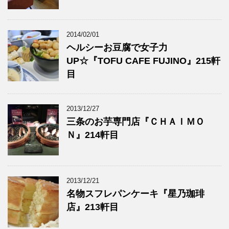
2014/02/01
ヘルシーお豆腐で女子力
UP☆『TOFU CAFE FUJINO』215軒
目
2013/12/27
三条のお芋専門店『ＣＨＡＩＭＯ
Ｎ』214軒目
2013/12/21
名物スフレパンケーキ『星乃珈琲
店』213軒目