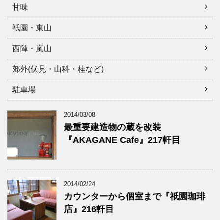
甘味
祇園・東山
西陣・嵐山
郊外(伏見・山科・桂など)
駐車場
2014/03/08
最重要建造物の蔵を改装
『AKAGANE Cafe』217軒目
2014/02/24
カウンターから個室まで『祇園珈琲
店』216軒目