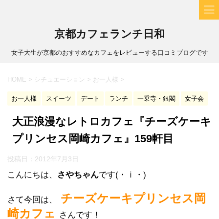
京都カフェランチ日和
女子大生が京都のおすすめなカフェをレビューする口コミブログです
HOME
>
シチュエーション
>
お一人様
>
お一人様
スイーツ
デート
ランチ
一乗寺・銀閣
女子会
大正浪漫なレトロカフェ『チーズケーキ
プリンセス岡崎カフェ』159軒目
投稿日：
2012年7月3日
こんにちは、
さやちゃん
です(・ⅰ・)ゝ
チーズケーキプリンセス岡
さて今回は、
崎カフェ
さんです！