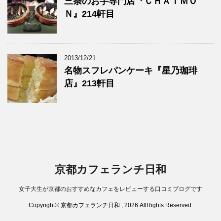
三条のお芋専門店『ＣＨＡＩＭＯ
Ｎ』214軒目
2013/12/21
名物スフレパンケーキ『星乃珈琲
店』213軒目
京都カフェランチ日和
女子大生が京都のおすすめなカフェをレビューする口コミブログです
Copyright© 京都カフェランチ日和 , 2026 AllRights Reserved.