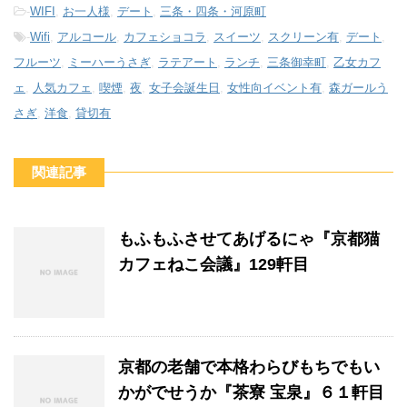
-
WIFI
,
お一人様
,
デート
,
三条・四条・河原町
-
Wifi
,
アルコール
,
カフェショコラ
,
スイーツ
,
スクリーン有
,
デート
,
フルーツ
,
ミーハーうさぎ
,
ラテアート
,
ランチ
,
三条御幸町
,
乙女カフ
ェ
,
人気カフェ
,
喫煙
,
夜
,
女子会誕生日
,
女性向イベント有
,
森ガールう
さぎ
,
洋食
,
貸切有
関連記事
もふもふさせてあげるにゃ『京都猫
カフェねこ会議』129軒目
京都の老舗で本格わらびもちでもい
かがでせうか『茶寮 宝泉』６１軒目