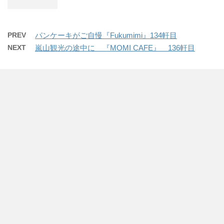
PREV
パンケーキがご自慢『Fukumimi』134軒目
NEXT
嵐山観光の途中に 『MOMI CAFE』 136軒目