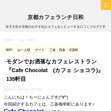
京都カフェランチ日和
女子大生が京都のおすすめなカフェをレビューする口コミブログです
HOME
>
設備
>
WIFI
>
WIFI
お一人様
デート
三条・四条・河原町
モダンでお洒落なカフェレストラン
『Cafe Chocolat (カフェ ショコラ)』
135軒目
投稿日：
2012年2月24日
こんにちは！ちーにょんです(^∀^)
今回紹介するカフェは、三条御幸町にあります♪