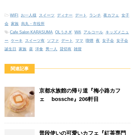
-
WIFI
,
お一人様
,
スイーツ
,
ディナー
,
デート
,
ランチ
,
夜カフェ
,
女子
会
,
家族
,
烏丸・市役所
-
Cafe Salon KARASUMA
,
OLうさぎ
,
Wifi
,
アルコール
,
キッズメニュ
ー
,
ケーキ
,
スイーツ有
,
ソファ
,
デート
,
ママ
,
喫煙
,
夜
,
女子会
,
女子会
誕生日
,
家族
,
昼
,
洋食
,
男一人
,
貸切有
,
雑貨
関連記事
京都水族館の帰り道『梅小路カフ
ェ bossche』206軒目
普段使いの可愛いカフェ『紅茶専門