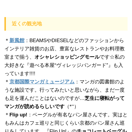
近くの観光地
＊
新風館
：BEAMSやDIESELなどのファッションから
インテリア雑貨のお店、豊富なレストランやお料理教
室まで揃う、
オシャレショッピングモール
です☆私の
大好きな『遊べる本屋“ヴィレッジバンガード”』も入
っています!!!!
＊
京都国際マンガミュージアム
：マンガの図書館のよ
うな施設です。行ってみたいと思いながら、まだ一度
も足を運んだことはないのですが…
芝生に寝転がって
マンガが読めるらしいです
（*‘‘）
＊
Flip up!
：ベーグルが有名なパン屋さんです。実はと
もみんはカフェ巡りと同じくらい京都のパン屋さん巡
りをしています。『Flip Up!』の
チョコレートベーグル