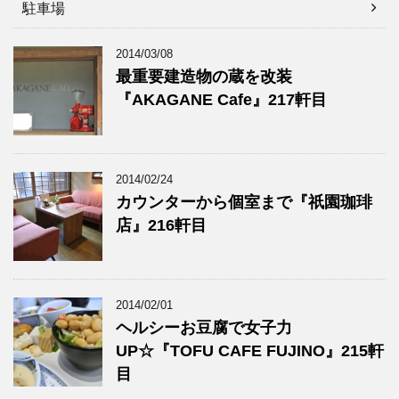
駐車場
2014/03/08
最重要建造物の蔵を改装
『AKAGANE Cafe』217軒目
2014/02/24
カウンターから個室まで『祇園珈琲
店』216軒目
2014/02/01
ヘルシーお豆腐で女子力
UP☆『TOFU CAFE FUJINO』215軒
目