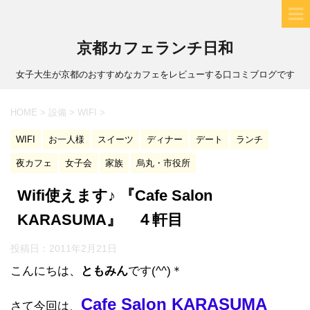
京都カフェランチ日和
女子大生が京都のおすすめなカフェをレビューする口コミブログです
HOME
>
設備
>
WIFI
>
WIFI
お一人様
スイーツ
ディナー
デート
ランチ
夜カフェ
女子会
家族
烏丸・市役所
Wifi使えます♪ 『Cafe Salon
KARASUMA』 ４軒目
投稿日：
2011年2月21日
こんにちは、
ともみん
です(^^)＊
Cafe Salon KARASUMA
さて今回は、