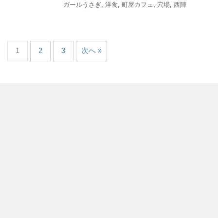
ガールうさぎ
,
洋食
,
町屋カフェ
,
穴場
,
西陣
1
2
3
次へ »