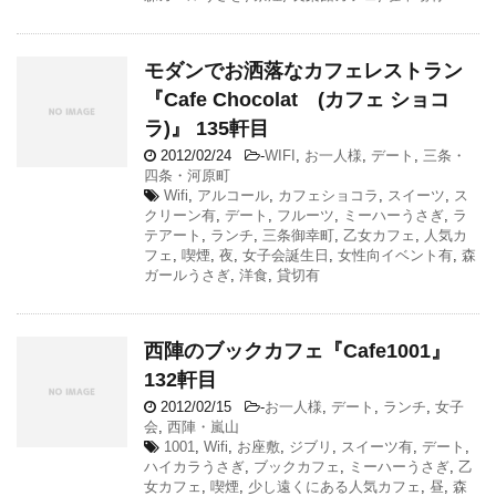
モダンでお洒落なカフェレストラン
『Cafe Chocolat (カフェ ショコ
ラ)』 135軒目
2012/02/24
-
WIFI
,
お一人様
,
デート
,
三条・
四条・河原町
Wifi
,
アルコール
,
カフェショコラ
,
スイーツ
,
ス
クリーン有
,
デート
,
フルーツ
,
ミーハーうさぎ
,
ラ
テアート
,
ランチ
,
三条御幸町
,
乙女カフェ
,
人気カ
フェ
,
喫煙
,
夜
,
女子会誕生日
,
女性向イベント有
,
森
ガールうさぎ
,
洋食
,
貸切有
西陣のブックカフェ『Cafe1001』
132軒目
2012/02/15
-
お一人様
,
デート
,
ランチ
,
女子
会
,
西陣・嵐山
1001
,
Wifi
,
お座敷
,
ジブリ
,
スイーツ有
,
デート
,
ハイカラうさぎ
,
ブックカフェ
,
ミーハーうさぎ
,
乙
女カフェ
,
喫煙
,
少し遠くにある人気カフェ
,
昼
,
森