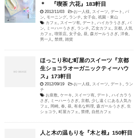
＊ 『喫茶 六花』183軒目
2012/11/03
-
お一人様
,
スイーツ
,
デート
,
パ
ン
,
モーニング
,
ランチ
,
女子会
,
祇園・東山
カフェ
,
スイーツ有
,
デート
,
ハイカラうさぎ
,
パ
ン
,
ミーハーうさぎ
,
ランチ
,
乙女カフェ
,
京都
,
人気
カフェ
,
喫茶店
,
女子会
,
昼
,
森ガールうさぎ
,
洋食
,
男一人
,
禁煙
,
雑貨
ほっこり和む町屋のスイーツ『京都
生ショコラオーガニックティーハウ
ス』173軒目
2012/09/19
-
お一人様
,
スイーツ
,
デート
,
ラン
チ
お座敷
,
ケーキ
,
スイーツ有
,
デート
,
ハイカラう
さぎ
,
ミーハーうさぎ
,
京都
,
少し遠くにある人気カ
フェ
,
岡崎
,
春
,
昼
,
有名な料理
,
森ガールうさぎ
,
生
ショコラ
,
町屋カフェ
,
禁煙
,
自然カフェ
人と木の温もりを『木と根』150軒目