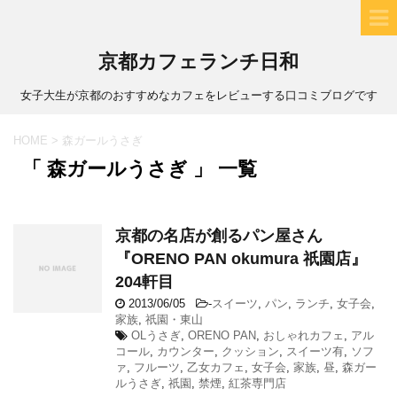
京都カフェランチ日和
女子大生が京都のおすすめなカフェをレビューする口コミブログです
HOME
>
森ガールうさぎ
「 森ガールうさぎ 」 一覧
京都の名店が創るパン屋さん
『ORENO PAN okumura 祇園店』
204軒目
2013/06/05
-
スイーツ
,
パン
,
ランチ
,
女子会
,
家族
,
祇園・東山
OLうさぎ
,
ORENO PAN
,
おしゃれカフェ
,
アル
コール
,
カウンター
,
クッション
,
スイーツ有
,
ソフ
ァ
,
フルーツ
,
乙女カフェ
,
女子会
,
家族
,
昼
,
森ガー
ルうさぎ
,
祇園
,
禁煙
,
紅茶専門店