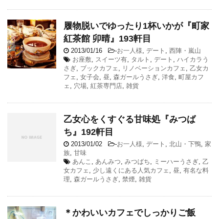
履物脱いでゆったり1杯いかが『町家
紅茶館 卯晴』193軒目
2013/01/16
-
お一人様
,
デート
,
西陣・嵐山
お座敷
,
スイーツ有
,
タルト
,
デート
,
ハイカラう
さぎ
,
ブックカフェ
,
リノベーションカフェ
,
乙女カ
フェ
,
女子会
,
昼
,
森ガールうさぎ
,
洋食
,
町屋カフ
ェ
,
穴場
,
紅茶専門店
,
雑貨
乙女心をくすぐる甘味処『みつば
ち』192軒目
2013/01/02
-
お一人様
,
デート
,
北山・下鴨
,
家
族
,
甘味
あんこ
,
あんみつ
,
みつばち
,
ミーハーうさぎ
,
乙
女カフェ
,
少し遠くにある人気カフェ
,
昼
,
有名な料
理
,
森ガールうさぎ
,
禁煙
,
雑貨
＊かわいいカフェでしっかりご飯