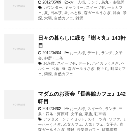
2012/05/09
-
お一人様
,
ランチ
,
烏丸・市役所
カウンター
,
ギャラリー
,
スイーツ有
,
一人カフ
ェ
,
夏
,
日本茶
,
昼
,
木と根
,
森ガールうさぎ
,
洋食
,
禁
煙
,
穴場
,
自然カフェ
,
雑貨
日々の暮らしに緑を『樹々丸』143軒
目
2012/04/04
-
お一人様
,
デート
,
ランチ
,
女子
会
,
御所・二条
お座敷
,
スイーツ有
,
デート
,
ハイカラうさぎ
,
ヘ
ルシー
,
和食
,
昼
,
森ガールうさぎ
,
樹々丸
,
町屋カフ
ェ
,
禁煙
,
自然カフェ
マダムのお茶会『長楽館カフェ』142
軒目
2012/04/02
-
お一人様
,
スイーツ
,
ランチ
,
三
条・四条・河原町
,
女子会
,
家族
,
駐車場
アフタヌーンティセット
,
スイーツ有
,
ソファ
,
ミ
ーハーうさぎ
,
乙女カフェ
,
人気カフェ
,
女子会
,
春
,
森ガールうさぎ
,
禁煙
,
長楽館カフェ
,
駐車場有