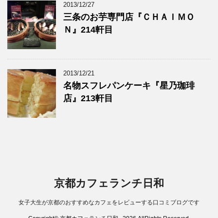
2013/12/27
三条のお芋専門店『ＣＨＡＩＭＯ
Ｎ』214軒目
2013/12/21
名物スフレパンケーキ『星乃珈琲
店』213軒目
京都カフェランチ日和
女子大生が京都のおすすめなカフェをレビューする口コミブログです