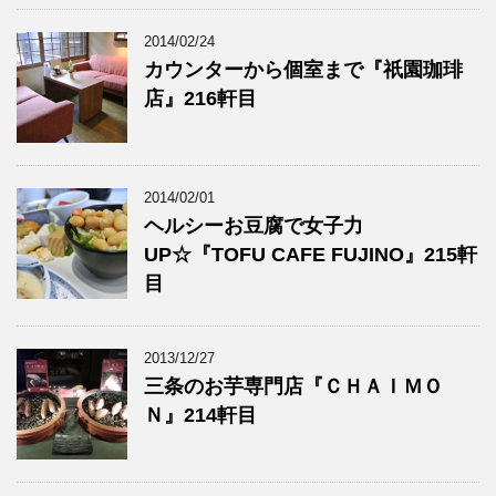
2014/02/24
カウンターから個室まで『祇園珈琲
店』216軒目
2014/02/01
ヘルシーお豆腐で女子力
UP☆『TOFU CAFE FUJINO』215軒
目
2013/12/27
三条のお芋専門店『ＣＨＡＩＭＯ
Ｎ』214軒目