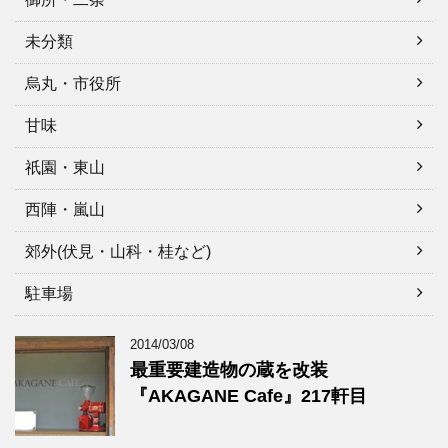
未分類
烏丸・市役所
甘味
祇園・東山
西陣・嵐山
郊外(伏見・山科・桂など)
駐車場
2014/03/08
最重要建造物の蔵を改装
『AKAGANE Cafe』217軒目