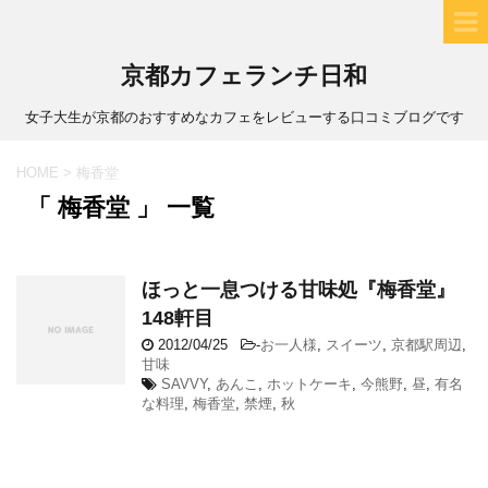
京都カフェランチ日和
女子大生が京都のおすすめなカフェをレビューする口コミブログです
HOME
>
梅香堂
「 梅香堂 」 一覧
ほっと一息つける甘味処『梅香堂』
148軒目
2012/04/25
-
お一人様
,
スイーツ
,
京都駅周辺
,
甘味
SAVVY
,
あんこ
,
ホットケーキ
,
今熊野
,
昼
,
有名
な料理
,
梅香堂
,
禁煙
,
秋