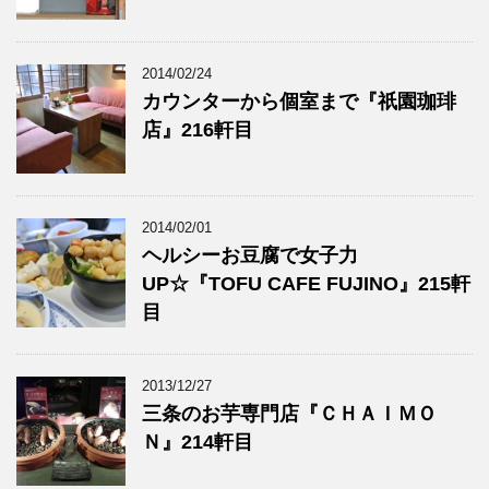
2014/02/24
カウンターから個室まで『祇園珈琲
店』216軒目
2014/02/01
ヘルシーお豆腐で女子力
UP☆『TOFU CAFE FUJINO』215軒
目
2013/12/27
三条のお芋専門店『ＣＨＡＩＭＯ
Ｎ』214軒目