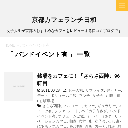
京都カフェランチ日和
女子大生が京都のおすすめなカフェをレビューする口コミブログです
HOME
>
バンドイベント有
「 バンドイベント有 」 一覧
銭湯をカフェに！『さらさ西陣』96
軒目
2011/09/28
-
お一人様
,
サプライズ
,
ディナー
,
デート
,
ボリュームご飯
,
ランチ
,
女子会
,
西陣・嵐
山
,
駐車場
さらさ西陣
,
アルコール
,
カフェ
,
ギャラリー
,
ス
イーツ有
,
ソファ
,
デート
,
ハイカラうさぎ
,
バンド
イベント有
,
ボリュームご飯
,
ミーハーうさぎ
,
リノ
ベーションカフェ
,
和食
,
喫煙
,
夜
,
女子会
,
少し遠く
にある人気カフェ
,
昼
,
洋食
,
漫画
,
男一人
,
銭湯
,
駐