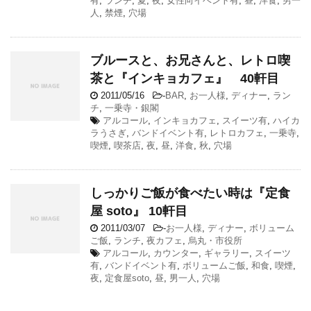
有
,
ランチ
,
夏
,
夜
,
女性向イベント有
,
昼
,
洋食
,
男一
人
,
禁煙
,
穴場
ブルースと、お兄さんと、レトロ喫
茶と『インキョカフェ』 40軒目
2011/05/16
-
BAR
,
お一人様
,
ディナー
,
ラン
チ
,
一乗寺・銀閣
アルコール
,
インキョカフェ
,
スイーツ有
,
ハイカ
ラうさぎ
,
バンドイベント有
,
レトロカフェ
,
一乗寺
,
喫煙
,
喫茶店
,
夜
,
昼
,
洋食
,
秋
,
穴場
しっかりご飯が食べたい時は『定食
屋 soto』 10軒目
2011/03/07
-
お一人様
,
ディナー
,
ボリューム
ご飯
,
ランチ
,
夜カフェ
,
烏丸・市役所
アルコール
,
カウンター
,
ギャラリー
,
スイーツ
有
,
バンドイベント有
,
ボリュームご飯
,
和食
,
喫煙
,
夜
,
定食屋soto
,
昼
,
男一人
,
穴場