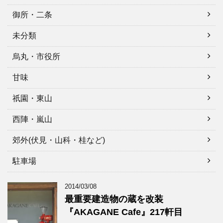
御所・二条
未分類
烏丸・市役所
甘味
祇園・東山
西陣・嵐山
郊外(伏見・山科・桂など)
駐車場
2014/03/08
最重要建造物の蔵を改装
『AKAGANE Cafe』217軒目