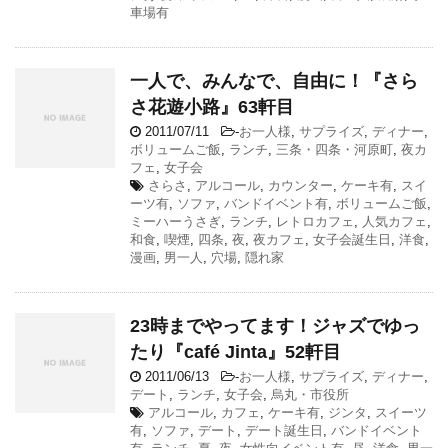
車場有
一人で、みんなで、自由に！『さら
さ花遊小路』63軒目
2011/07/11
-
お一人様
,
サプライズ
,
ディナー
,
ボリュームご飯
,
ランチ
,
三条・四条・河原町
,
夜カ
フェ
,
女子会
さらさ
,
アルコール
,
カウンター
,
ケーキ有
,
スイ
ーツ有
,
ソファ
,
バンドイベント有
,
ボリュームご飯
,
ミーハーうさぎ
,
ランチ
,
レトロカフェ
,
人気カフェ
,
和食
,
喫煙
,
四条
,
夜
,
夜カフェ
,
女子会誕生日
,
洋食
,
漫画
,
男一人
,
穴場
,
隠れ家
23時までやってます！ジャズでゆっ
たり『café Jinta』52軒目
2011/06/13
-
お一人様
,
サプライズ
,
ディナー
,
デート
,
ランチ
,
女子会
,
烏丸・市役所
アルコール
,
カフェ
,
ケーキ有
,
ジンタ
,
スイーツ
有
,
ソファ
,
デート
,
デート誕生日
,
バンドイベント