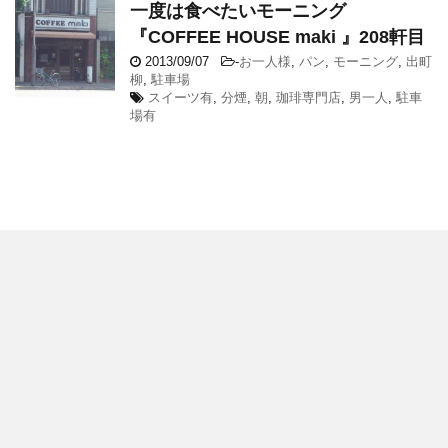
一度は食べたいモーニング
『COFFEE HOUSE maki 』208軒目
2013/09/07
-
お一人様
,
パン
,
モーニング
,
出町
柳
,
駐車場
スイーツ有
,
分煙
,
朝
,
珈琲専門店
,
男一人
,
駐車
場有