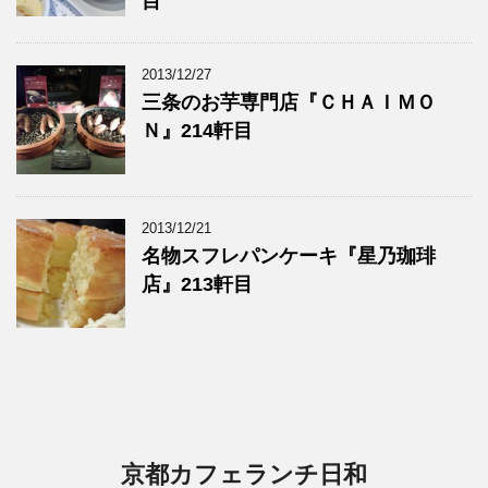
目
2013/12/27
三条のお芋専門店『ＣＨＡＩＭＯ
Ｎ』214軒目
2013/12/21
名物スフレパンケーキ『星乃珈琲
店』213軒目
京都カフェランチ日和