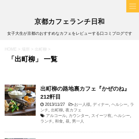
京都カフェランチ日和
女子大生が京都のおすすめなカフェをレビューする口コミブログです
HOME
>
場所
>
出町柳
>
「出町柳」 一覧
出町柳の路地裏カフェ『かぜのね』
212軒目
2013/11/27
-
お一人様
,
ディナー
,
ヘルシー
,
ラ
ンチ
,
出町柳
,
夜カフェ
アルコール
,
カウンター
,
スイーツ有
,
ヘルシー
,
ランチ
,
和食
,
昼
,
男一人