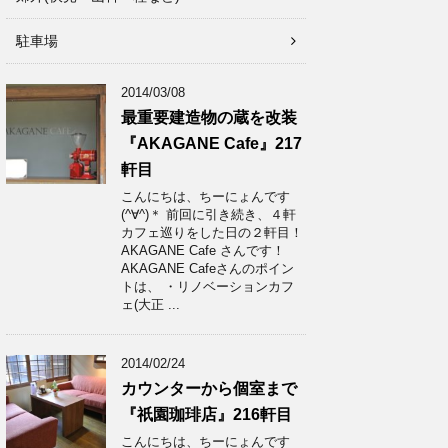
駐車場
2014/03/08
最重要建造物の蔵を改装
『AKAGANE Cafe』217
軒目
こんにちは、ちーにょんです
(^∀^)＊ 前回に引き続き、４軒
カフェ巡りをした日の２軒目！
AKAGANE Cafe さんです！
AKAGANE Cafeさんのポイン
トは、 ・リノベーションカフ
ェ(大正 ...
2014/02/24
カウンターから個室まで
『祇園珈琲店』216軒目
こんにちは、ちーにょんです