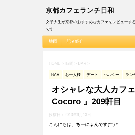
京都カフェランチ日和
女子大生が京都のおすすめなカフェをレビューす
です
地図
記者紹介
HOME
>
時間
>
BAR
>
BAR
お一人様
デート
ヘルシー
ラン
オシャレな大人カフェで創
Cocoro 』209軒目
投稿日：
2013年9月13日
こんにちは、
ちーにょん
です(^^)＊