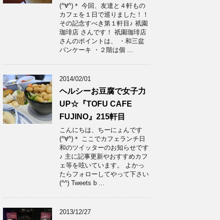
(^∀^)＊ 今回、友達と４軒もの
カフェを１日で巡りました！！
その記念すべき第１軒目♪ 祇園
珈琲店 さんです！ 祇園珈琲店
さんのポイントは、 ・和三盆
パンケーキ ・２階は個 ...
2014/02/01
ヘルシーお豆腐で女子力
UP☆『TOFU CAFE
FUJINO』215軒目
こんにちは、ちーにょんです
(^∀^)＊ ここでカフェランチ日
和のツイッターのお知らせです
♪ 主に記事更新やおすすめカフ
ェ等を呟いています。 よかっ
たらフォローしてやって下さい
(^^) Tweets b ...
2013/12/27