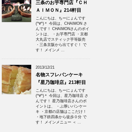
三条のお芋専門店『ＣＨ
ＡＩＭＯＮ』214軒目
こんにちは、ちーにょんです
(^∀^)＊ 今回は、CHAIMON さ
んです！ CHAIMONさんのポイ
ントは、 ・お芋専門店 ・京都
大丸店でスティック芋等販売
・三条京阪から出てすぐ！ で
す！ メインメ ...
2013/12/21
名物スフレパンケーキ
『星乃珈琲店』213軒目
こんにちは、ちーにょんです
(^∀^)＊ 今回は、星乃珈琲店 さ
んです！ 星乃珈琲店さんのポ
イントは、 ・ぶ厚いパンケー
キ ・京都の店舗はここだけ！
・地下鉄四条から徒歩０分 で
す！ メインメニュー ＜ ...