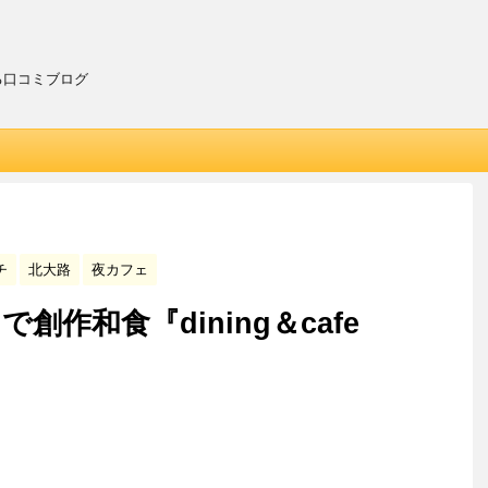
る口コミブログ
チ
北大路
夜カフェ
作和食『dining＆cafe