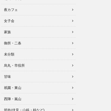
夜カフェ
女子会
家族
御所・二条
未分類
烏丸・市役所
甘味
祇園・東山
西陣・嵐山
郊外(伏見・山科・桂など)