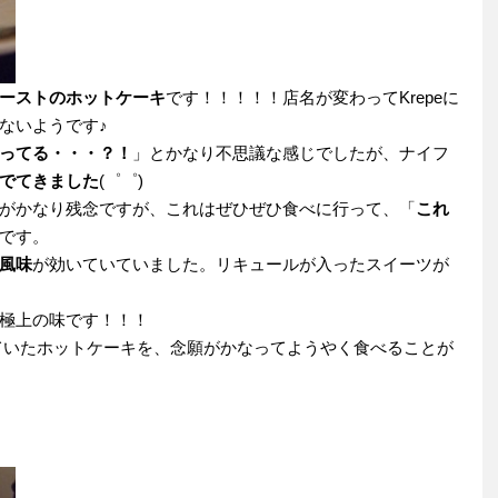
ーストのホットケーキ
です！！！！！店名が変わってKrepeに
ないようです♪
ってる・・・？！
」とかなり不思議な感じでしたが、ナイフ
でてきました
(゜゜)
がかなり残念ですが、これはぜひぜひ食べに行って、「
これ
です。
風味
が効いていていました。リキュールが入ったスイーツが
極上の味です！！！
っていたホットケーキを、念願がかなってようやく食べることが