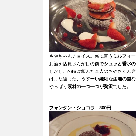
さやちゃんチョイス。俗に言う
ミルフィー
お酒を店員さんが目の前で
シュッと香水の
しかしこの時は頼んだ本人のさやちゃん席をは
はまた違った、
うすーい繊細な生地の重な
やっぱり
素材の一つ一つが贅沢
でした。
フォンダン・ショコラ 800円