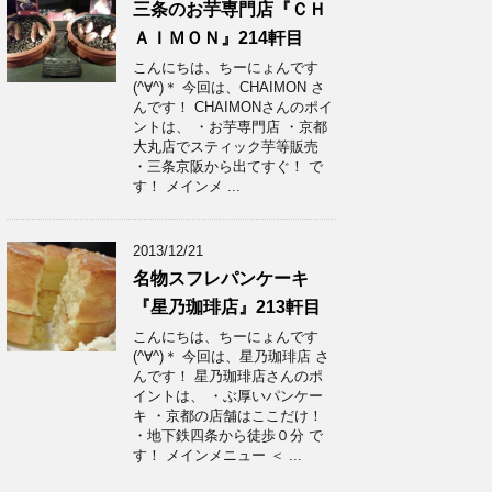
三条のお芋専門店『ＣＨ
ＡＩＭＯＮ』214軒目
こんにちは、ちーにょんです
(^∀^)＊ 今回は、CHAIMON さ
んです！ CHAIMONさんのポイ
ントは、 ・お芋専門店 ・京都
大丸店でスティック芋等販売
・三条京阪から出てすぐ！ で
す！ メインメ ...
2013/12/21
名物スフレパンケーキ
『星乃珈琲店』213軒目
こんにちは、ちーにょんです
(^∀^)＊ 今回は、星乃珈琲店 さ
んです！ 星乃珈琲店さんのポ
イントは、 ・ぶ厚いパンケー
キ ・京都の店舗はここだけ！
・地下鉄四条から徒歩０分 で
す！ メインメニュー ＜ ...