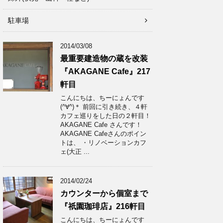
駐車場
2014/03/08
最重要建造物の蔵を改装
『AKAGANE Cafe』217
軒目
こんにちは、ちーにょんです
(^∀^)＊ 前回に引き続き、４軒
カフェ巡りをした日の２軒目！
AKAGANE Cafe さんです！
AKAGANE Cafeさんのポイン
トは、 ・リノベーションカフ
ェ(大正 ...
2014/02/24
カウンターから個室まで
『祇園珈琲店』216軒目
こんにちは、ちーにょんです