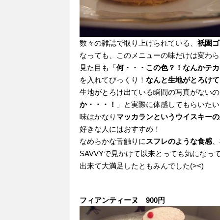
数々の雑誌で取り上げられている、
祇園ゴ
なっても、このメニューの味だけは変わら
見た目も「
何・・・この色？！なんかテカ
を入れてびっくり！
なんと生地がとろけて
生地がとろけ出ている瞬間の写真がないの
か・・・！
」と実際に体感してもらいたい
味はかなり
マッカランというウイスキーの
好きな人にはおすすめ！
なめらかな舌触りに
スフレのような食感
、
SAVVYで見かけて以来とっても気にな
出来て大満足したともみんでした(><)
フィアンティーヌ 900円