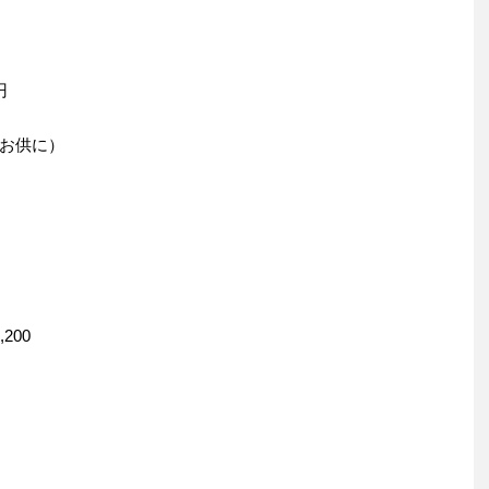
円
お供に）
200