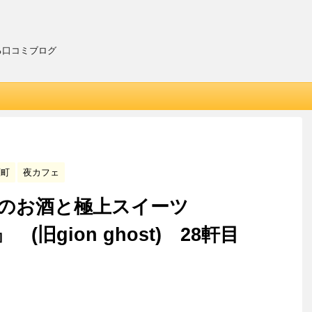
る口コミブログ
原町
夜カフェ
人のお酒と極上スイーツ
pe』 (旧gion ghost) 28軒目