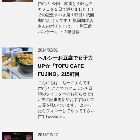
(^∀^)＊ 今回、友達と４軒もの
カフェを１日で巡りました！！
その記念すべき第１軒目♪ 祇園
珈琲店 さんです！ 祇園珈琲店
さんのポイントは、 ・和三盆
パンケーキ ・２階は個 ...
2014/02/01
ヘルシーお豆腐で女子力
UP☆『TOFU CAFE
FUJINO』215軒目
こんにちは、ちーにょんです
(^∀^)＊ ここでカフェランチ日
和のツイッターのお知らせです
♪ 主に記事更新やおすすめカフ
ェ等を呟いています。 よかっ
たらフォローしてやって下さい
(^^) Tweets b ...
2013/12/27