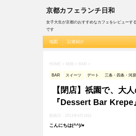
京都カフェランチ日和
女子大生が京都のおすすめなカフェをレビューす
です
地図
記者紹介
HOME
>
時間
>
BAR
>
BAR
スイーツ
デート
三条・四条・河
【閉店】祇園で、大
『Dessert Bar Kre
投稿日：
2011年4月18日
こんにちは(^^)/♥