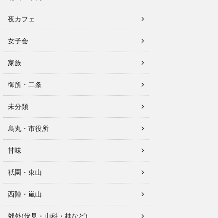
夜カフェ
女子会
家族
御所・二条
未分類
烏丸・市役所
甘味
祇園・東山
西陣・嵐山
郊外(伏見・山科・桂など)