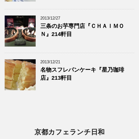
2013/12/27
三条のお芋専門店『ＣＨＡＩＭＯ
Ｎ』214軒目
2013/12/21
名物スフレパンケーキ『星乃珈琲
店』213軒目
京都カフェランチ日和