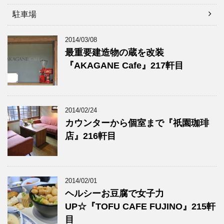
駐車場
2014/03/08
最重要建造物の蔵を改装
『AKAGANE Cafe』217軒目
2014/02/24
カウンターから個室まで『祇園珈琲
店』216軒目
2014/02/01
ヘルシーお豆腐で女子力
UP☆『TOFU CAFE FUJINO』215軒
目