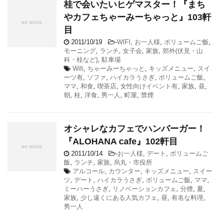
桂で会いたいヒゲマスター！『まち
やカフェちゃーみーちゃっと』103軒
目
2011/10/19
-
WIFI
,
お一人様
,
ボリュームご飯
,
モーニング
,
ランチ
,
女子会
,
家族
,
郊外(伏見・山
科・桂など)
,
駐車場
Wifi
,
ちゃーみーちゃっと
,
キッズメニュー
,
スイ
ーツ有
,
ソファ
,
ハイカラうさぎ
,
ボリュームご飯
,
ママ
,
和食
,
喫茶店
,
女性向けイベント有
,
家族
,
昼
,
朝
,
桂
,
洋食
,
男一人
,
町屋
,
禁煙
オシャレなカフェでハンバーガー！
『ALOHANA cafe』102軒目
2011/10/14
-
お一人様
,
デート
,
ボリュームご
飯
,
ランチ
,
家族
,
烏丸・市役所
アルコール
,
カウンター
,
キッズメニュー
,
スイー
ツ
,
デート
,
ハイカラうさぎ
,
ボリュームご飯
,
ママ
,
ミーハーうさぎ
,
リノベーションカフェ
,
分煙
,
夏
,
家族
,
少し遠くにある人気カフェ
,
昼
,
有名な料理
,
男一人