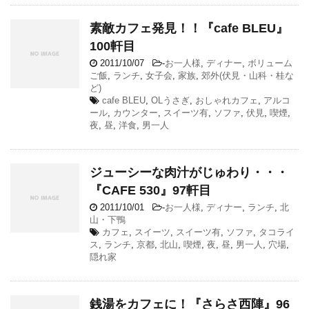
素敵カフェ発見！！『cafe BLEU』
100軒目
2011/10/07
-
お一人様
,
ディナー
,
ボリューム
ご飯
,
ランチ
,
女子会
,
家族
,
郊外(伏見・山科・桂な
ど)
cafe BLEU
,
OLうさぎ
,
おしゃれカフェ
,
アルコ
ール
,
カウンター
,
スイーツ有
,
ソファ
,
伏見
,
喫煙
,
夜
,
昼
,
洋食
,
男一人
ジューシーな肉汁がじゅわり・・・
『CAFE 530』97軒目
2011/10/01
-
お一人様
,
ディナー
,
ランチ
,
北
山・下鴨
カフェ
,
スイーツ
,
スイーツ有
,
ソファ
,
タコライ
ス
,
ランチ
,
京都
,
北山
,
喫煙
,
夜
,
昼
,
男一人
,
穴場
,
隠れ家
銭湯をカフェに！『さらさ西陣』96