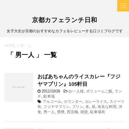
京都カフェランチ日和
女子大生が京都のおすすめなカフェをレビューする口コミブログです
HOME
>
男一人
「 男一人 」 一覧
おばあちゃんのライスカレー『フジ
ヤマプリン』105軒目
2011/10/26
-
お一人様
,
ボリュームご飯
,
ラン
チ
,
駐車場
アルコール
,
カウンター
,
カレーライス
,
スイーツ
有
,
フジヤマプリン
,
プリン
,
冬
,
昼
,
有名な料理
,
洋
食
,
男一人
,
禁煙
,
西京極
,
雑貨
,
駐車場有