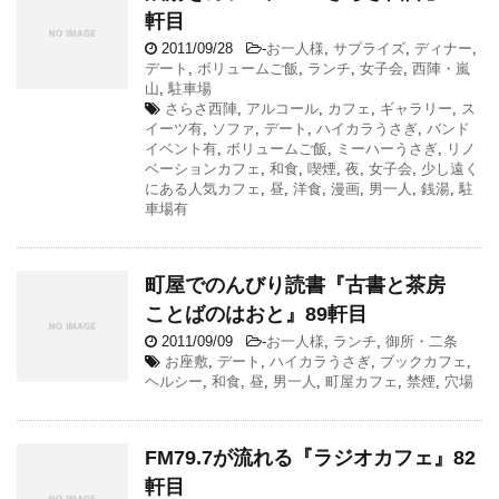
軒目
2011/09/28
-
お一人様
,
サプライズ
,
ディナー
,
デート
,
ボリュームご飯
,
ランチ
,
女子会
,
西陣・嵐
山
,
駐車場
さらさ西陣
,
アルコール
,
カフェ
,
ギャラリー
,
ス
イーツ有
,
ソファ
,
デート
,
ハイカラうさぎ
,
バンド
イベント有
,
ボリュームご飯
,
ミーハーうさぎ
,
リノ
ベーションカフェ
,
和食
,
喫煙
,
夜
,
女子会
,
少し遠く
にある人気カフェ
,
昼
,
洋食
,
漫画
,
男一人
,
銭湯
,
駐
車場有
町屋でのんびり読書『古書と茶房
ことばのはおと』89軒目
2011/09/09
-
お一人様
,
ランチ
,
御所・二条
お座敷
,
デート
,
ハイカラうさぎ
,
ブックカフェ
,
ヘルシー
,
和食
,
昼
,
男一人
,
町屋カフェ
,
禁煙
,
穴場
FM79.7が流れる『ラジオカフェ』82
軒目