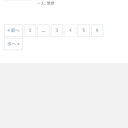
一人
,
禁煙
« 前へ
1
…
3
4
5
6
次へ »