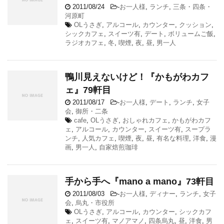
2011/08/24
-
お一人様
,
ランチ
,
三条・四条・
河原町
OLうさぎ
,
アルコール
,
カウンター
,
クッション
,
シックカフェ
,
スイーツ有
,
デート
,
ボリュームご飯
,
ラジオカフェ
,
冬
,
喫煙
,
夜
,
昼
,
男一人
鴨川見えないけど！『かもがわカフ
ェ』79軒目
2011/08/17
-
お一人様
,
デート
,
ランチ
,
女子
会
,
御所・二条
cafe
,
OLうさぎ
,
おしゃれカフェ
,
かもがわカフ
ェ
,
アルコール
,
カウンター
,
スイーツ有
,
スープラ
ンチ
,
人気カフェ
,
喫煙
,
夜
,
昼
,
有名な料理
,
洋食
,
漫
画
,
男一人
,
自家焙煎珈琲
手から手へ『mano a mano』73軒目
2011/08/03
-
お一人様
,
ディナー
,
ランチ
,
女子
会
,
烏丸・市役所
OLうさぎ
,
アルコール
,
カウンター
,
シックカフ
ェ
,
スイーツ有
,
マノアマノ
,
四条烏丸
,
昼
,
洋食
,
男