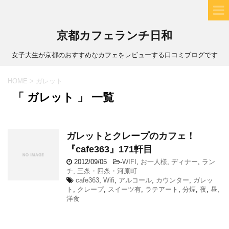
京都カフェランチ日和
女子大生が京都のおすすめなカフェをレビューする口コミブログです
HOME
>
ガレット
「 ガレット 」 一覧
ガレットとクレープのカフェ！
『cafe363』171軒目
2012/09/05
-
WIFI
,
お一人様
,
ディナー
,
ラン
チ
,
三条・四条・河原町
cafe363
,
Wifi
,
アルコール
,
カウンター
,
ガレッ
ト
,
クレープ
,
スイーツ有
,
ラテアート
,
分煙
,
夜
,
昼
,
洋食