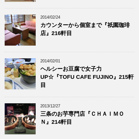
2014/02/24
カウンターから個室まで『祇園珈琲
店』216軒目
2014/02/01
ヘルシーお豆腐で女子力
UP☆『TOFU CAFE FUJINO』215軒
目
2013/12/27
三条のお芋専門店『ＣＨＡＩＭＯ
Ｎ』214軒目