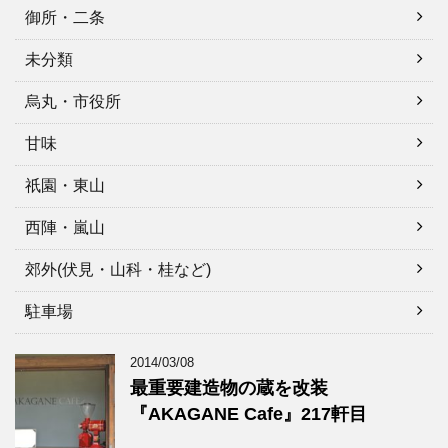
御所・二条
未分類
烏丸・市役所
甘味
祇園・東山
西陣・嵐山
郊外(伏見・山科・桂など)
駐車場
2014/03/08
最重要建造物の蔵を改装
『AKAGANE Cafe』217軒目