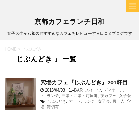
京都カフェランチ日和
女子大生が京都のおすすめなカフェをレビューする口コミブログです
HOME
>
じぶんどき
「 じぶんどき 」 一覧
穴場カフェ『じぶんどき』201軒目
2013/04/03
-
BAR
,
スイーツ
,
ディナー
,
デー
ト
,
ランチ
,
三条・四条・河原町
,
夜カフェ
,
女子会
じぶんどき
,
デート
,
ランチ
,
女子会
,
男一人
,
穴
場
,
貸切有