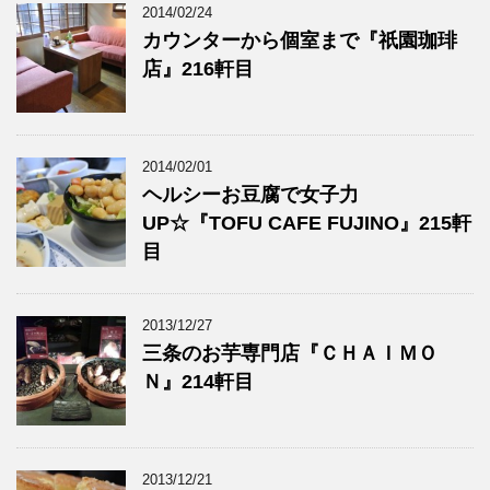
2014/02/24
カウンターから個室まで『祇園珈琲
店』216軒目
2014/02/01
ヘルシーお豆腐で女子力
UP☆『TOFU CAFE FUJINO』215軒
目
2013/12/27
三条のお芋専門店『ＣＨＡＩＭＯ
Ｎ』214軒目
2013/12/21