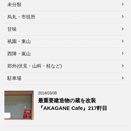
未分類
烏丸・市役所
甘味
祇園・東山
西陣・嵐山
郊外(伏見・山科・桂など)
駐車場
2014/03/08
最重要建造物の蔵を改装
『AKAGANE Cafe』217軒目