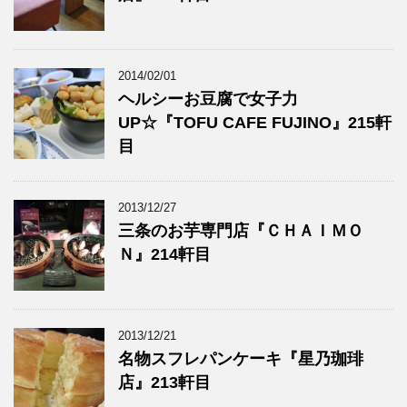
2014/02/01
ヘルシーお豆腐で女子力
UP☆『TOFU CAFE FUJINO』215軒
目
2013/12/27
三条のお芋専門店『ＣＨＡＩＭＯ
Ｎ』214軒目
2013/12/21
名物スフレパンケーキ『星乃珈琲
店』213軒目