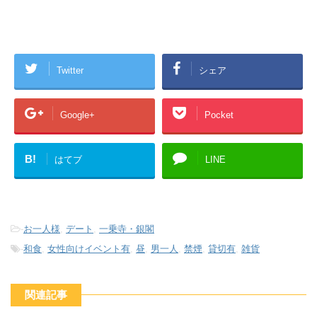
Twitter
シェア
Google+
Pocket
B!
はてブ
LINE
-
お一人様
,
デート
,
一乗寺・銀閣
-
和食
,
女性向けイベント有
,
昼
,
男一人
,
禁煙
,
貸切有
,
雑貨
関連記事