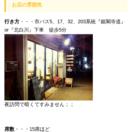
お店の雰囲気
行き方
・・・市バス5、17、32、203系統『銀閣寺道』
or『北白川』下車 徒歩5分
夜訪問で暗くてすみません；；
席数
・・・15席ほど