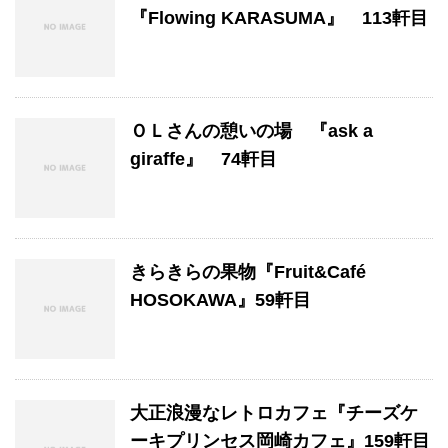
『Flowing KARASUMA』 113軒目
ＯＬさんの憩いの場 『ask a
giraffe』 74軒目
きらきらの果物『Fruit&Café
HOSOKAWA』59軒目
大正浪漫なレトロカフェ『チーズケ
ーキプリンセス岡崎カフェ』159軒目