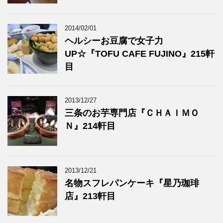
2014/02/01
ヘルシーお豆腐で女子力
UP☆『TOFU CAFE FUJINO』215軒
目
2013/12/27
三条のお芋専門店『ＣＨＡＩＭＯ
Ｎ』214軒目
2013/12/21
名物スフレパンケーキ『星乃珈琲
店』213軒目