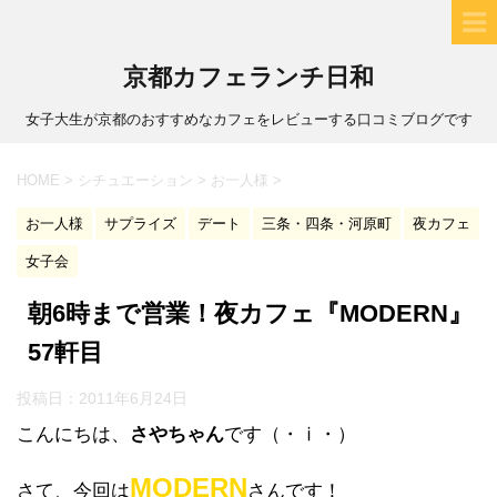
京都カフェランチ日和
女子大生が京都のおすすめなカフェをレビューする口コミブログです
HOME
>
シチュエーション
>
お一人様
>
お一人様
サプライズ
デート
三条・四条・河原町
夜カフェ
女子会
朝6時まで営業！夜カフェ『MODERN』
57軒目
投稿日：
2011年6月24日
こんにちは、
さやちゃん
です（・ⅰ・）ゝ
MODERN
さて、今回は
さんです！