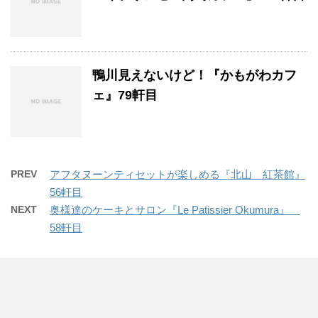
鴨川見えないけど！『かもがわカフ
ェ』79軒目
PREV
アフタヌーンティセットが楽しめる『北山 紅茶館』
56軒目
NEXT
奥様達のケーキとサロン『Le Patissier Okumura』
58軒目