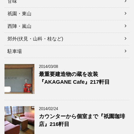
甘味
祇園・東山
西陣・嵐山
郊外(伏見・山科・桂など)
駐車場
2014/03/08
最重要建造物の蔵を改装
『AKAGANE Cafe』217軒目
2014/02/24
カウンターから個室まで『祇園珈琲
店』216軒目