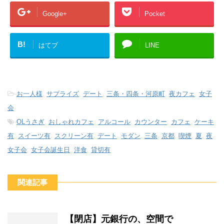
Google+
Pocket
B!
はてブ
LINE
-
お一人様
,
サプライズ
,
デート
,
三条・四条・河原町
,
夜カフェ
,
女子
会
-
OLうさぎ
,
おしゃれカフェ
,
アルコール
,
カウンター
,
カフェ
,
ケーキ
有
,
スイーツ有
,
スクリーン有
,
デート
,
モダン
,
三条
,
京都
,
喫煙
,
夏
,
夜
,
女子会
,
女子会誕生日
,
洋食
,
貸切有
関連記事
【閉店】元銀行の、空間で