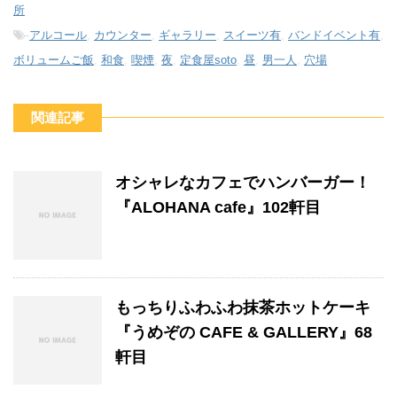
所
-
アルコール
,
カウンター
,
ギャラリー
,
スイーツ有
,
バンドイベント有
,
ボリュームご飯
,
和食
,
喫煙
,
夜
,
定食屋soto
,
昼
,
男一人
,
穴場
関連記事
オシャレなカフェでハンバーガー！
『ALOHANA cafe』102軒目
もっちりふわふわ抹茶ホットケーキ
『うめぞの CAFE & GALLERY』68
軒目