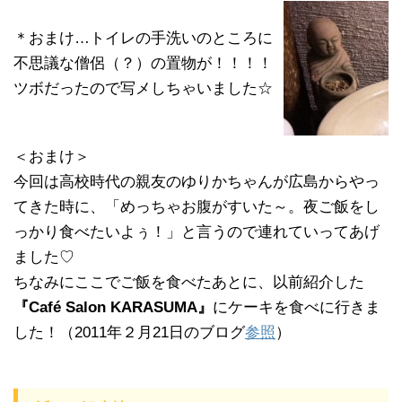
＊おまけ…トイレの手洗いのところに
不思議な僧侶（？）の置物が！！！！
ツボだったので写メしちゃいました☆
＜おまけ＞
今回は高校時代の親友のゆりかちゃんが広島からやっ
てきた時に、「めっちゃお腹がすいた～。夜ご飯をし
っかり食べたいよぅ！」と言うので連れていってあげ
ました♡
ちなみにここでご飯を食べたあとに、以前紹介した
『Café Salon KARASUMA』
にケーキを食べに行きま
した！（2011年２月21日のブログ
参照
）