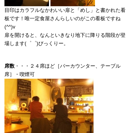
目印はカラフルなかわいい扉と「めし」と書かれた看
板です！唯一定食屋さんらしいのがこの看板ですね
(^^)v
扉を開けると、なんといきなり地下に降りる階段が登
場します(゜゜)びっくりー。
席数
・・・２４席ほど［バーカウンター、テーブル
席］・喫煙可