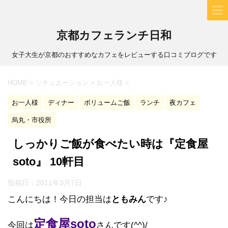
京都カフェランチ日和
女子大生が京都のおすすめなカフェをレビューする口コミブログです
HOME
>
シチュエーション
>
お一人様
>
お一人様
ディナー
ボリュームご飯
ランチ
夜カフェ
烏丸・市役所
しっかりご飯が食べたい時は『定食屋
soto』 10軒目
投稿日：
2011年3月7日
こんにちは！今日の担当は
ともみん
です♪
定食屋soto
今回は
さんです(^^)/