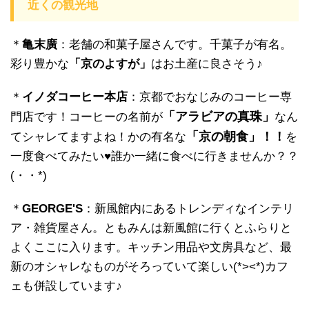
近くの観光地
＊
亀末廣
：老舗の和菓子屋さんです。千菓子が有名。
彩り豊かな
「京のよすが」
はお土産に良さそう♪
＊
イノダコーヒー本店
：京都でおなじみのコーヒー専
「アラビアの真珠」
門店です！コーヒーの名前が
なん
「京の朝食」！！
てシャレてますよね！かの有名な
を
一度食べてみたい♥誰か一緒に食べに行きませんか？？
(・・*)
＊
GEORGE'S
：新風館内にあるトレンディなインテリ
ア・雑貨屋さん。ともみんは新風館に行くとふらりと
よくここに入ります。キッチン用品や文房具など、最
新のオシャレなものがそろっていて楽しい(*><*)カフ
ェも併設しています♪