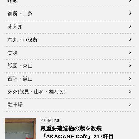
家族
御所・二条
未分類
烏丸・市役所
甘味
祇園・東山
西陣・嵐山
郊外(伏見・山科・桂など)
駐車場
2014/03/08
最重要建造物の蔵を改装
『AKAGANE Cafe』217軒目