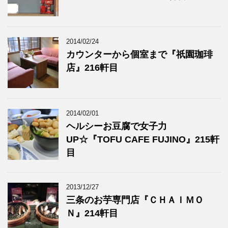
2014/02/24
カウンターから個室まで『祇園珈琲
店』216軒目
2014/02/01
ヘルシーお豆腐で女子力
UP☆『TOFU CAFE FUJINO』215軒
目
2013/12/27
三条のお芋専門店『ＣＨＡＩＭＯ
Ｎ』214軒目